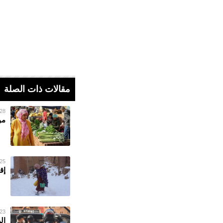
مقالات ذات الصلة
28 فبراير 023
مو
25 فبراير 023
إق
23 فبراير 023
ال