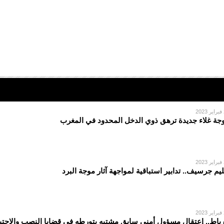
2
جة غلاء جديدة ترهق ذوي الدخل المحدود في المغرب
2
ليم جرسيف.. تدابير استباقية لمواجهة آثار موجة البرد
2
رباط.. إعتقال مسؤول أمني سابق مشتبه بتورطه في قضايا النصب والاحتي