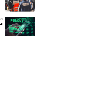
23 فبراير 023
صح