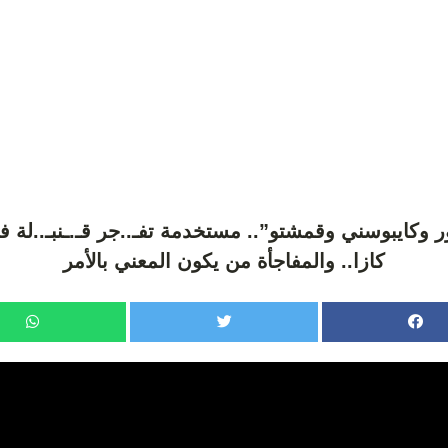
 وكايبوسني وقمشتو”.. مستخدمة تفـ..جر قـ.ـنبـ..لة
كازا.. والمفاجأة من يكون المعني بالأمر