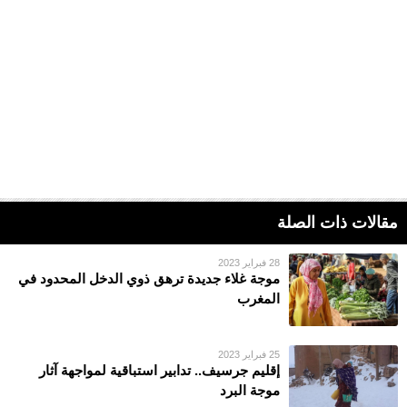
مقالات ذات الصلة
28 فبراير 2023
موجة غلاء جديدة ترهق ذوي الدخل المحدود في
المغرب
25 فبراير 2023
إقليم جرسيف.. تدابير استباقية لمواجهة آثار
موجة البرد