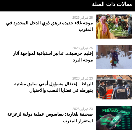
مقالات ذات الصلة
28 فبراير 2023
موجة غلاء جديدة ترهق ذوي الدخل المحدود في
المغرب
25 فبراير 2023
إقليم جرسيف.. تدابير استباقية لمواجهة آثار
موجة البرد
23 فبراير 2023
الرباط.. إعتقال مسؤول أمني سابق مشتبه
بتورطه في قضايا النصب والاحتيال
23 فبراير 2023
صحيفة بلغارية: بيغاسوس عملية دولية لزعزعة
استقرار المغرب