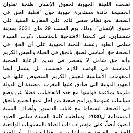
نظمت اللجنة الجهوية لحقوق الإنسان طنجة تطوان
الحسيمة مائدة مستديرة جهوية حول ”فعلية الحق في
الصحة: نحو نظام صحي قائم على المقاربة المبنية على
حقوق الإنسان”، وذلك يوم السبت 29 ماي 2021 بمدينة
شفشاون. في كلمتها الافتتاحية بالمناسبة، ذكرت السيدة
سلمى الطود رئيسة اللجنة الجهوية على أن الحق في
الصحة حق أساسي لصيق بالحق في الحياة والعيش الكريم
وأنه حق شامل لا ينحصر في تقديم الرعاية الصحية
المناسبة في الوقت اللازم فحسب، بل يشمل أيضا
المقومات الأساسية للعيش الكريم المنصوص عليها في
العهود الدولية التي صادق عليها المغرب، مضيفة أن الدولة
ملزمة بملاءمة قوانينها مع هذه الاتفاقيات، فضلا عن وضع
سياسات عمومية وبرامج صحية من أجل تمتع الجميع بالحق
في الصحة، انسجاما مع غايات الدستور وأهداف التنمية
المستدامة ل2030. وسلطت كلمة السيدة سلمى الطود
الضوء أيضاّ، على مؤشرات ذات الصلة بالمستويات الواقعية
للحق في الصحة بحيث أشارت في هذا الصدد إلى أن الجهة