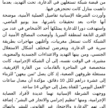
من قبضة شبكة تستغلهن في الدعارة، تحت التهديد، بعدما
داهمت منازل كانت تحتجزهن فيها.
وأوردت الشرطة الإسبانية تفاصيل العملية الأمنية، موضحة
أنها جاءت بعد تحقيقات باشرتها، منذ يونيو الماضي،
واستهدفت دورا للدعارة يمتلكها أحد الأشخاص في عدد من
القرى التابعة لمنطقة ألميريا. وأوضحت المصالح الأمنية أن
الشبكة كانت تستغل مغربيات، وأغلبهن مهاجرات بطريقة
سرية في الدعارة، ويتعرضن لمختلف أشكال الاستغلال
الجنسي، ومن بينها التهديد والاعتداءات الجسدية والمعنوية،
مشيرة، في الوقت نفسه، إلى أن الشبكة الإجرامية، كانت
متخصصة في المتاجرة بالقادمات من القارة الإفريقية،
مستغلة ظروفهن الصعبة، إذ كان يصل “ثمن بيعهن” للزبناء
إلى عشرة دراهم لكل 10 دقائق، مؤكدة أن معدل ساعات
“العمل اليومي” للفتاة يصل إلى حوالي 14 ساعة.
ووجهت الشرطة الإسبانية تهما عديدة لأفراد العصابة
الإجرامية، ومنها “تنظيم إجرامي والاتجار في البشر”، إضافة
إلى تهم “الدعارة والاحتجاز غير القانوني للبشر وانتهاك