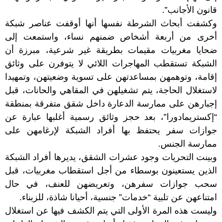
قانون الأجانب”.
وكشفت أبحاث الشرطة نفسها أنها أوقفت عناصر شبكة
أخرى من أربعة أشخاص ضمنهم نساء، واستمعت إلى
ضحايا مغربيات مقيمات بطريقة غير شرعية، مبرزة أن
الشبكة تستقطب المهاجرات اللائي لا يتوفرن على وثائق
إقامة، وتوهمهن بمساعدتهن على تسوية وضعيتهن، وتمهيدا
لاستغلال الحاجة، يتم تشغيلهن في المقاهي والحانات، قبل
إجبارهن على ممارسة الدعارة داخل شقق متفرقة بمنطقة
“إكستريمادورا”، بعد حجز وثائق رسمية أغلبها عبارة عن
جوازات سفر يحتفظ بها أفراد الشبكة لإرغامهن على
ممارسة الجنس.
وبينت التحريات وجود عشرات الشقق، يديرها أفراد الشبكة
الذين يستعينون بوسطاء من أجل استقطاب مغربيات، قبل
سحب جوازات سفرهن، وتعريضهن للعنف، في حال
امتناعهن عن تلبية “خدمات” جنسية، أحيانا شاذة، للزبناء.
وليست هذه المرة الأولى التي يتم الكشف فيها عن استغلال