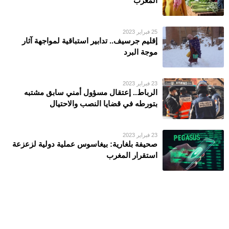
المغرب
25 فبراير 2023
إقليم جرسيف.. تدابير استباقية لمواجهة آثار
موجة البرد
23 فبراير 2023
الرباط.. إعتقال مسؤول أمني سابق مشتبه
بتورطه في قضايا النصب والاحتيال
23 فبراير 2023
صحيفة بلغارية: بيغاسوس عملية دولية لزعزعة
استقرار المغرب