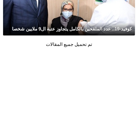
كوفيد-19.. عدد الملقحين بالكامل يتجاوز عتبة ال9 ملايين شخصا
تم تحميل جميع المقالات