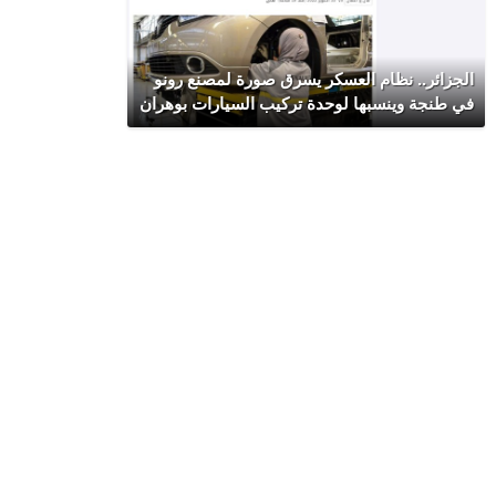
الجزائر.. نظام العسكر يسرق صورة لمصنع رونو
في طنجة وينسبها لوحدة تركيب السيارات بوهران