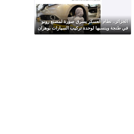
الجزائر.. نظام العسكر يسرق صورة لمصنع رونو
في طنجة وينسبها لوحدة تركيب السيارات بوهران