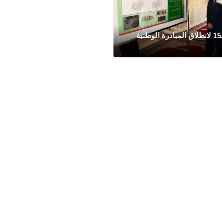
تخليد الذكرى الـ15 لانطلاق المبادرة الوطنية