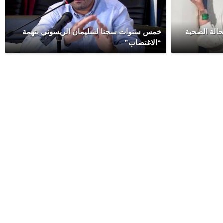
الة الصحية
خمس سنوات سجنا لسليمان الريسوني بتهمة
“الاغتصاب”