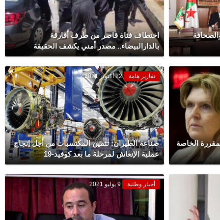
والصحافة
اختطاف فتاة قاصر من طرف أفارقة
بالدارالبيضاء.. مصدر أمني يكشف الحقيقة
تقارير هامة
22 أكتوبر 2021
مقررة الخاصة
صناعة الطيران: تثمين المكتسبات من أجل إنجاح
عملية الإنعاش لمرحلة ما بعد كوفيد-19
أخبار وطنية
9 يوليو 2021