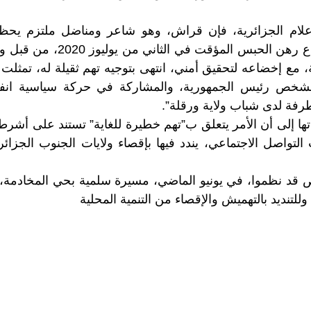
ام الجزائرية، فإن قراش، وهو شاعر ومناضل ملتزم يحظى
المحلية، كان قد أودع رهن الحبس ال
 مع إخضاعه لتحقيق أمني، انتهى بتوجيه تهم ثقيلة له، تمثلت
 لشخص رئيس الجمهورية، والمشاركة في حركة سياسية انف
طرفة لدى شباب ولاية ورقلة”.
ها إلى أن الأمر يتعلق ب”تهم خطيرة للغاية” تستند على أشرطة 
تواصل الاجتماعي، يندد فيها بإقصاء ولايات الجنوب الجزائ
 قد نظموا، في يونيو الماضي، مسيرة سلمية بحي المخادمة، 
للتنديد بالتهميش والإقصاء من التنمية المحلية