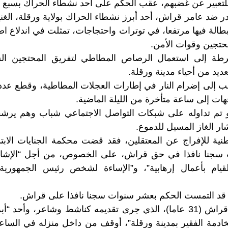
لتعبير عن غضبهم، عقب الحكم على أحد نشطاء الحراك بسبع س
 ضد عامر قراش، أحد أبرز نشطاء الحراك بولاية ورقلة، الغنية 
بطالة فيها مرتفعا، في توترات واحتجاجات، تمثلت في اندلاع ا
تجين وقوات الأمن.
طة إلى استعمال الرصاص المطاطي لتفريق المحتجين الشب
يد من أحياء مدينة ورقلة.
ب إلى إضرام النار في إطارات العجلات المطاطية، وقطع عد
ات إلى ساعة متأخرة من الليلة الماضية.
تم تداوله على شبكات التواصل الاجتماعي شباب وهم يرش
ار الغاز المسيل للدموع.
نية للإفراج عن المعتقلين، فقد قضت محكمة الجنايات الابت
سجنا نافذا في حق قراش، على الخصوص، من أجل “الإشادة 
قيام بأعمال إرهابية”، و”الإساءة لشخص رئيس الجمهورية
مة قد التمست الحكم بعشر سنوات سجنا نافذا على قراش.
وأضافت اللجنة أن قراش (31 عاما)، الذي جرى تقديمه كناشط وشاعر، 
خادمة الفقير بمدينة ورقلة”، أوقف من داخل منزله في الساع