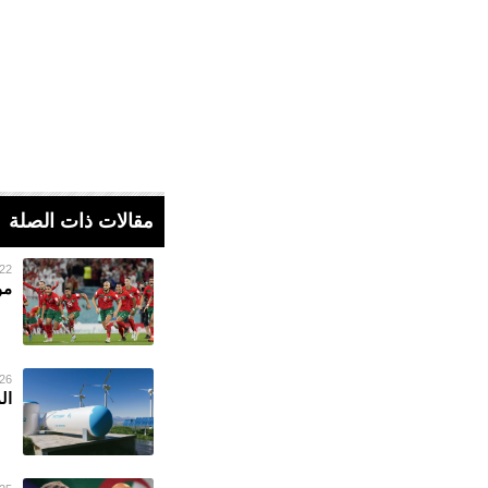
مقالات ذات الصلة
22 فبراير 023
مو
26 يناير 023
ال