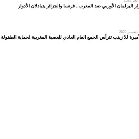
2
ار البرلمان الأوربي ضد المغرب.. فرنسا والجزائر يتبادلان الأدوار
2
أمیرة للا زینب تترأس الجمع العام العادي للعصبة المغربیة لحمایة الطفولة