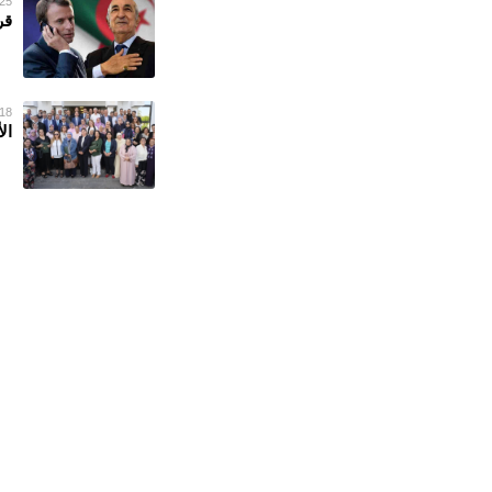
25 يناير 023
قر
18 ديسمبر 022
ال