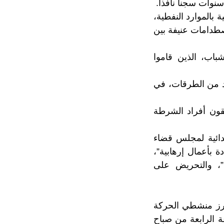
نوات سجنا نافذا.
بالموارد النفطية،
صطدامات عنيفة بين
اب، الذين قاموا
د من الطرقات، في
قون أفراد الشرطة
دائية لمجلس قضاء
بأعمال إرهابية”،
”، والتحريض على
وأحد “أبرز منشطي الحركة
ة الرابعة من صباح