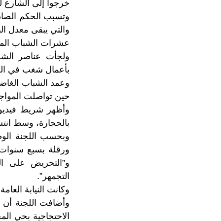
خرجوا إلى الشارع ل
وتسبب الحكم الصادر
والتي يبقى معدل ال
عشرات الشباب المح
ولجأت عناصر الشر
بأعمال شغب في العد
وعمد الشباب الغاض
حين تواصلت المواجه
وأظهر شريط فيديو 
بالحجارة، وسط انتش
وبحسب اللجنة الوط
ورقلة بسبع سنوات 
و”التحريض على ال
التجمهر”.
وكانت النيابة العا
الاحتجاجية بحي الم