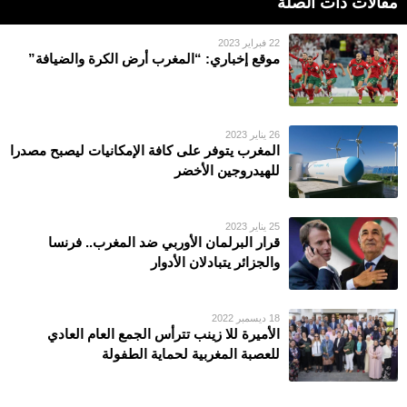
مقالات ذات الصلة
22 فبراير 2023
موقع إخباري: “المغرب أرض الكرة والضيافة”
26 يناير 2023
المغرب يتوفر على كافة الإمكانيات ليصبح مصدرا
للهيدروجين الأخضر
25 يناير 2023
قرار البرلمان الأوربي ضد المغرب.. فرنسا
والجزائر يتبادلان الأدوار
18 ديسمبر 2022
الأمیرة للا زینب تترأس الجمع العام العادي
للعصبة المغربیة لحمایة الطفولة