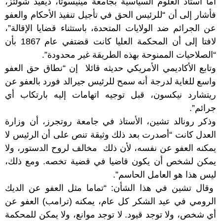
أما أستاذ العلوم السياسية بجامعة مينيسوتا، ديفيد شولتز،
فأشار إلى أن “للرئيس الحق في تأجيل تنفيذ الأحكام والعفو
عن الجرائم ضد الولايات المتحدة، باستثناء قضايا الإقالة”،
لافتا إلى أن المحكمة العليا كانت قضتفي عام 1867 بأن
“الصلاحيات الممنوحة بهذه الطريقة غير محدودة”.
وتابع الأكاديمي الأمريكي حديثه قائلا إن “نطاق حق العفو
واسع للغاية لدرجة أنه سمح للرئيس جيرالد فورد بالعفو عن
ريتشارد نيكسون، قبل توجيه اتهامات إليه بارتكاب أي
جرائم”.
وذكر رونالد تشين، الأستاذ في جامعة روتجرز، أن وزارة
العدل كانت “أصدرت بعد ذلك وثيقة تنص على أن الرئيس لا
يمكنه العفو عن نفسه، لأن ذلك مخالف لروح الدستور، ولا
يمكن لشخص أن يكون قاضيا في قضية تخصه. ومع ذلك،
ليس هذا هو العامل الحاسم”.
وقال تشين في هذا الشأن: “تماما مثل العفو عن الديك
الرومي في عيد الشكر كل عام، يمكنه (ترامب) العفو عن
أي شخص، ولا توجد قيود. لا توجد موانع، ولا يمكن للمحكمة