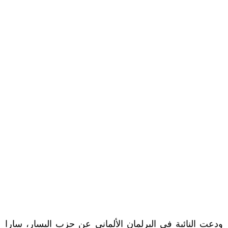
ودعت النائبة في البرلمان الألماني عن حزب اليسار، سارا