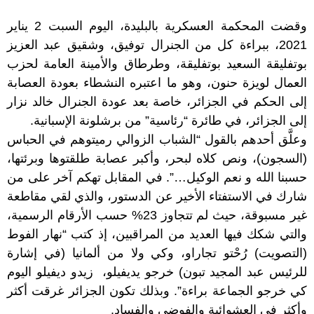
وقضت المحكمة العسكرية بالبليدة، اليوم السبت 2 يناير
2021، ببراءة كل من الجنرال توفيق، وشقيق عبد العزيز
بوتفليقة السعيد بوتفليقة، وطرطاق والأمينة العامة لحزب
العمال لويزة حنون، وهو ما اعتبره النشطاء بعودة العصابة
إلى الحكم في الجزائر، خاصة بعد عودة الجنرال خالد نزار
إلى الجزائر، في طائرة “رئاسية” من برشلونة الإسبانية.
وعلَّق أحدهم بالقول “الشباب الزوالي رميتوهم في الحباس
(السجون)، ونص كلاه لبحر، وأكبر عصابة طلقتوها وبرئتها،
حسبنا الله و نعم الوكيل…”. في المقابل تهكم آخر على من
شارك في الاستفتاء الأخير عن الدستور، والذي لقي مقاطعة
غير مسبوقة، حيث لم تتجاوز 23% حسب الأرقام الرسمية،
والتي شكك فيها العديد من المراقبين، إذ كتب “نهار الفوط
(التصويت) رُحْتو تجاراو، وكي ولا من ألمانيا (في إشارة
للرئيس عبد المجيد تبون) خرجو يديفيلو، زيدو ديفيلو اليوم
كي خرجو الجماعة براءة”. وبذلك تكون الجزائر غرقت أكثر
وأكثر في العشوائية والفوضى والفساد.