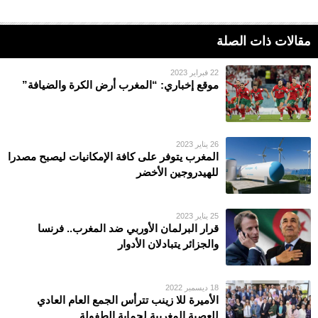
مقالات ذات الصلة
22 فبراير 2023
موقع إخباري: “المغرب أرض الكرة والضيافة”
26 يناير 2023
المغرب يتوفر على كافة الإمكانيات ليصبح مصدرا
للهيدروجين الأخضر
25 يناير 2023
قرار البرلمان الأوربي ضد المغرب.. فرنسا
والجزائر يتبادلان الأدوار
18 ديسمبر 2022
الأمیرة للا زینب تترأس الجمع العام العادي
للعصبة المغربیة لحمایة الطفولة