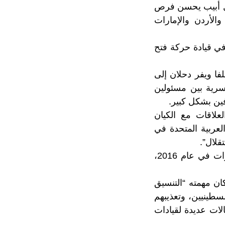
تل أبيب يحسن فرص
لأردن والإمارات
لصراع في قيادة حركة فتح
ا ويفر دحلان إلى
سرية بين مسئولين
فين بشكل كبير.
علاقات مع الكيان
العربية المتحدة في
قلال”.
ويشار لأن دحلان مطلوب على إثر حكم محكمة فلسطينية بالسجن غيابياً 3 سنوات في عام 2016،
 كان مهمته “التنسيق
لسطينيين، وتعذيبهم
لات عديدة لقيادات