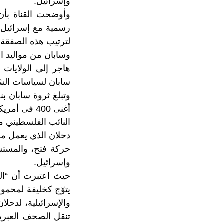
وإسرائيل.
وأوضحت القناة بأن
رسمية مع إسرائيل،
لترتيب هذه الصفقة.
هاجر إلى الولايات
سابان لسياسات الشر
أغنى 400 في أمريكا
النائب الفلسطيني
م
دحلان الذي يعمل مس
حركة فتح، والمستشا
وإسرائيل.
حيث اعتبرت أن “ال
يتوّج كخليفة لمحمو
والإسرائيلية، لدحل
تنقل الصحف العبرية 