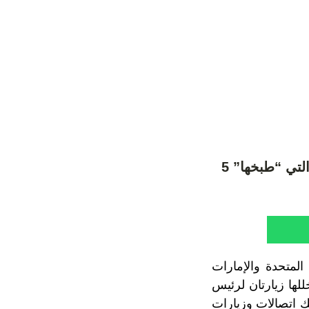
أبرزهم “مستشار ابن زايد السري”.. كواليس “خيانة القرن” الإماراتية التي “طبخها” 5
المتحدة والإمارات
 عليها لسنوات تخللها زيارتان لرئيس
ك اتصالات وزيارات