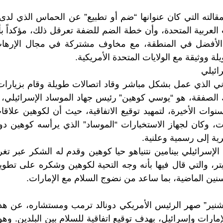
بمقالته التي كان عنوانها “ضم أو تطبيع” عن الحماس الذي لدى ا
ت العربية المتحدة، وأن خطة الضم للضفة تعرقل ذلك، مؤكداً ب
الأفضل في المنطقة، مع مخاوف مشتركة في مجال الإرهاب 
ة ووثيقة مع الولايات المتحدة الأمريكية.
ائيلي
اني الذي عمل بشكل مباشر وقاد اتصالات طويلة وقام بزيارات
 الصفقة، هو “يوسي كوهين” رئيس جهاد الموساد الإسرائيلي، و
وات الأخيرة، لتمهيد توقيع الاتفاقية، حيث أن لكوهين علاقات
ات، وكان لجهاز الاستخبارات “الموساد” الذي يرأسه كوهين دورا
ية إلى رسمية وعلنية.
الإسرائيلي بينامين نتنياهو حيا كوهين وقدم له الشكر عبر تغ
، والتي قال فيها بأنه وجه التحية لكوهين وشكره على تطوي
سنين الماضية، بما ساعد من نضوج السلام مع الإمارات.
نير” صهر الرئيس الأمريكي دونالد ترمب ومستشاره، عن هذه 
مارات وإسرائيل، بهدف توقيع اتفاقية للسلام بين البلدين. وهو