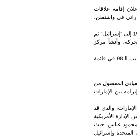
لان إقامة علاقات
اراتي في واشنطن،
وسابان من مواليد العام 1944 في مدينة الإسكندرية، غادر مصر مع عائلته عام 1956 إلى “إسرائيل” ثم
حركة، وأنشأ مركز
وتبلغ ثروة سابان بنحو 2.8 مليار دولار، ووضعته مجلة فوريس عام 2006 في الترتيب الـ98 في قائمة
لقيادي المفصول من
رامه بين الإمارات
إمارات، والذي قد
الإدارة الأمريكية
د محمود عباس، حيث
ت المتحدة وإسرائيل