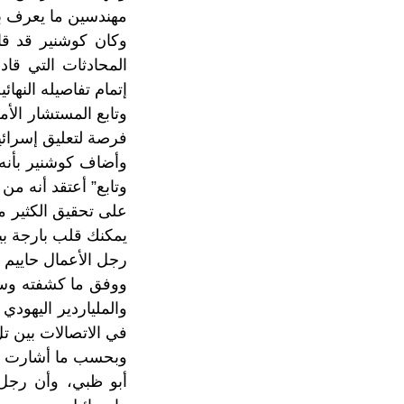
مهندسين ما يعرف بـ
وكان كوشنير قد قا
المحادثات التي قاد
إتمام تفاصيله النهائي
وتابع المستشار الأ
فرصة لتعليق إسرائيل
وأضاف كوشنير بأنه 
وتابع” أعتقد أنه من
على تحقيق الكثير من
يمكنك قلب بارجة ب
رجل الأعمال حاييم 
ووفق ما كشفته وسائ
والملياردير اليهود
في الاتصالات بين ت
وبحسب ما أشارت إليه القناة العبرية 2
أبو ظبي، وأن رجل 