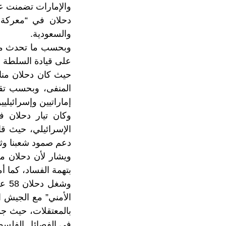
والإمارات تضمنت ع
دحلان في “معركة 
والسعودية.
على قيادة السلطة ا
حيث كان دحلان منا
المنفى، وبحسب تقا
إماراتيين وإسرائيل
وكان تيار دحلان ف
الإسرائيلي، حيث قال
دعم صمود شعبنا وثور
بتهمة الفساد، كما أمرته بسدا
وشغ
الأمني” مع الجيش ال
بالمعتقلات، حيث جم
في الفصائل الفلسطي