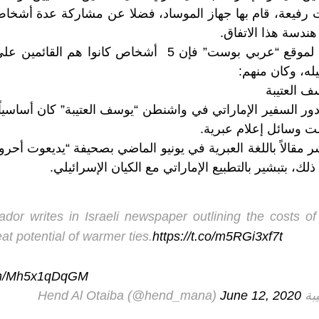
رفيعة، قام بها جهاز الموساد، فضلا عن مشاركة عدة أشخا
دسة هذا الاتفاق.
ووفق تقرير مطول لموقع “عربي بوست” فإن 5 أشخاص كانوا هم
ه، وكان منهم:
ف العتيبة
دور السفير الإماراتي في واشنطن “يوسف العتيبة” كان أساسياً
لت وسائل إعلام عبرية.
شر مقالاً باللغة العبرية في يونيو الماضي بصحيفة “يديعوت أحرو
، بتبشير بالتطبيع الإماراتي مع الكيان الإسرائيلي.
or writes in Israeli newspaper outlining the costs of
at potential of warmer ties.
https://t.co/m5RGi3xf7t
com/Mh5x1qDqGM
Hend Al)
June 12, 2020