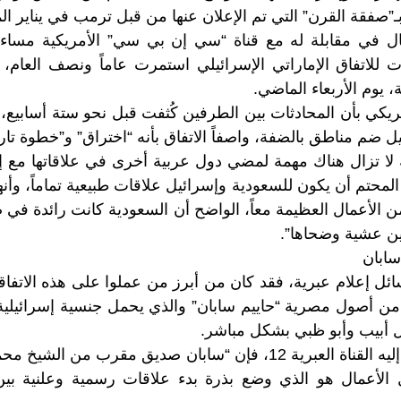
”صفقة القرن” التي تم الإعلان عنها من قبل ترمب في يناير ال
ل في مقابلة له مع قناة “سي إن بي سي” الأمريكية مساء
ت للاتفاق الإماراتي الإسرائيلي استمرت عاماً ونصف العام، 
ة، يوم الأربعاء الماضي.
مريكي بأن المحادثات بين الطرفين كُثفت قبل نحو ستة أسابيع،
 ضم مناطق بالضفة، واصفاً الاتفاق بأنه “اختراق” و”خطوة تار
لا تزال هناك مهمة لمضي دول عربية أخرى في علاقاتها مع إس
 المحتم أن يكون للسعودية وإسرائيل علاقات طبيعية تماماً، وأن
 الأعمال العظيمة معاً، الواضح أن السعودية كانت رائدة في ص
ين عشية وضحاها”.
سابان
ل إعلام عبرية، فقد كان من أبرز من عملوا على هذه الاتفاق
ي من أصول مصرية “حاييم سابان” والذي يحمل جنسية إسرائيلي
ل أبيب وأبو ظبي بشكل مباشر.
1، فإن “سابان صديق مقرب من الشيخ
محمد
الأعمال هو الذي وضع بذرة بدء علاقات رسمية وعلنية بي