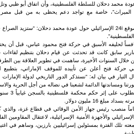
ودة محمد دحلان للسلطة الفلسطينية، وأن اتفاق أبو ظبي و
الميراث”، خاصة مع تواجد دعم يحظى به من قبل مصر وا
وبحسب ما تحدث موقع 24i الإسرائيلي حول عودة محمد دحلان: “ستزيد ا
لفلسطينية”.
فساً لحليفه الأسبق في حركة فتح محمود عباس، قبل أن يختلف
رير سابق كانت قد تحدثت عن قيام دحلان بتنظيم لقاءات 
يين خلال السنوات الأخيرة، ساهمت في تطوير العلاقة بين الطر
ي حركة فتح أعلن عن تأييده للموقف الإماراتي، بتطبيع ال
 التيار في بيان له: “نستذكر الدور التاريخي لدولة الإمارات 
تنا ومساندتها الدائمة لشعبنا في نضاله من أجل الحرية والاست
د مبلغ 16 مليون دولار.
ل دحلان 58 عاماً منصب رئيس جهاز الأمن الوقائي في قطاع غزة، والذي
إسرائيلي والأجهزة الأمنية الإسرائيلية، لاعتقال المقاومين الف
عته تلك الفترة بمسئولين إسرائيليين بارزين، وساهم في اغتيا
نية.