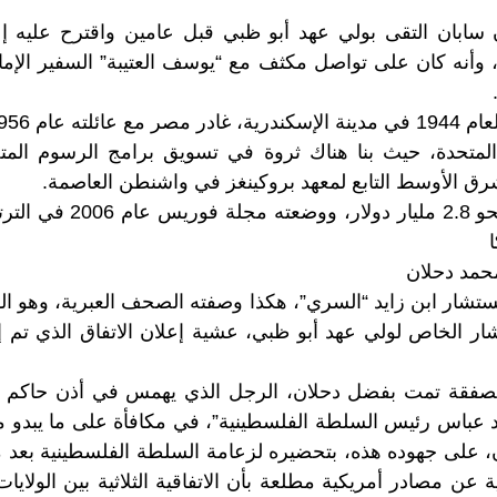
 سابان التقى بولي عهد أبو ظبي قبل عامين واقترح عليه إع
 وأنه كان على تواصل مكثف مع “يوسف العتيبة” السفير الإم
 المتحدة، حيث بنا هناك ثروة في تسويق برامج الرسوم المت
ق الأوسط التابع لمعهد بروكينغز في واشنطن العاصمة.
حمد دحلان
تشار ابن زايد “السري”، هكذا وصفته الصحف العبرية، وهو ا
ر الخاص لولي عهد أبو ظبي، عشية إعلان الاتفاق الذي تم إب
صفقة تمت بفضل دحلان، الرجل الذي يهمس في أذن حاكم ال
د عباس رئيس السلطة الفلسطينية”، في مكافأة على ما يبدو من 
ان، على جهوده هذه، بتحضيره لزعامة السلطة الفلسطينية بع
عن مصادر أمريكية مطلعة بأن الاتفاقية الثلاثية بين الولايا