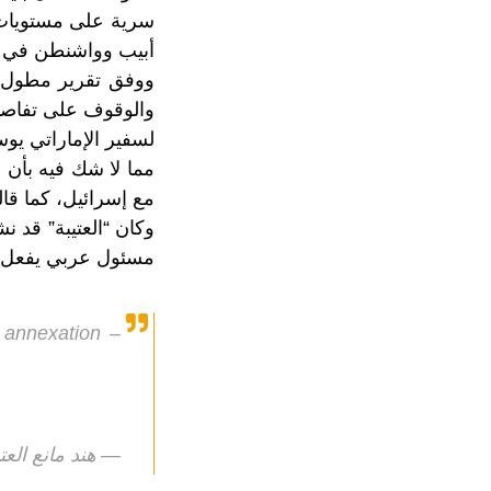
سرية على مستويات 
أبيب وواشنطن في هن
والوقوف على تفاصيل
لسفير الإماراتي
يوس
مما لا شك فيه بأن 
مع إسرائيل، كما قا
وكان “العتيبة” قد ن
مسئول عربي يفعل ذلك
 annexation –
— هند مانع العتيبة  Otaiba (@hend_mana