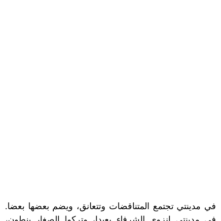
في مدينتي تجتمع المتناقضات وتتعانق، ويضم بعضها بعضا.
في مدينتي انزوى الشرفاء بعيدا، وتركوا الصغار ينطون،