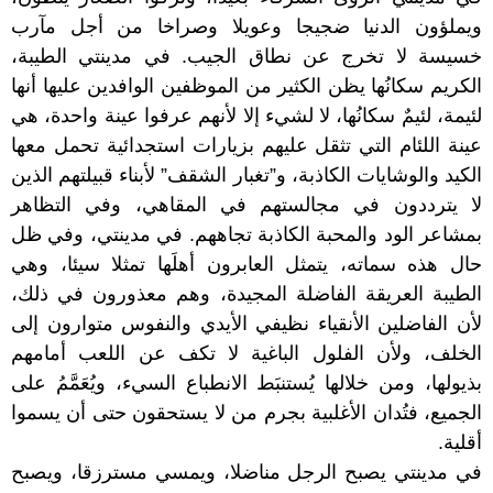
ويملؤون الدنيا ضجيجا وعويلا وصراخا من أجل مآرب
خسيسة لا تخرج عن نطاق الجيب. في مدينتي الطيبة،
الكريم سكانُها يظن الكثير من الموظفين الوافدين عليها أنها
لئيمة، لئيمٌ سكانُها، لا لشيء إلا لأنهم عرفوا عينة واحدة، هي
عينة اللئام التي تثقل عليهم بزيارات استجدائية تحمل معها
الكيد والوشايات الكاذبة، و”تغبار الشقف” لأبناء قبيلتهم الذين
لا يترددون في مجالستهم في المقاهي، وفي التظاهر
بمشاعر الود والمحبة الكاذبة تجاههم. في مدينتي، وفي ظل
حال هذه سماته، يتمثل العابرون أهلَها تمثلا سيئا، وهي
الطيبة العريقة الفاضلة المجيدة، وهم معذورون في ذلك،
لأن الفاضلين الأنقياء نظيفي الأيدي والنفوس متوارون إلى
الخلف، ولأن الفلول الباغية لا تكف عن اللعب أمامهم
بذيولها، ومن خلالها يُستنبَط الانطباع السيء، ويُعَمَّمُ على
الجميع، فتُدان الأغلبية بجرم من لا يستحقون حتى أن يسموا
أقلية.
في مدينتي يصبح الرجل مناضلا، ويمسي مسترزقا، ويصبح