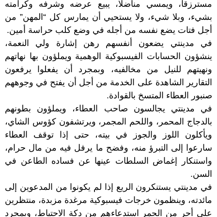
مسترزقا، ويمسي مناضلا، يبيع عرضه وشرفه وكرامته
بشيء، وبلا شيء، ولا يستحيي أن يمارس كل “المهن” من
أجل فتات يضع نفسه من أجله في وضع كلب حراسة أمين.
في مدينتي يضعون أنفسهم رهن إشارة ولي النعمة،
ينشؤون الحسابات الفيسبوكية الوهمية ويملؤون بها نهاتهم
ونهيتهم للنيل من مخالفيه، وبمجرد أن يفعلوا يرفعون
التقارير الشاهدة على الخدمة من أجل أن يفتح في وجوههم
صنبور العطاء المتسخ بالقوادة.
في مدينتي يجالسون صاحب العطاء، ويملؤون بطونهم
بالدجاج المحمر، واللحم المجمر، ويرتشفون كؤوس الشاي،
ويأكلون اللوز والجوز في بيته، حتى إذا توقف العطاء
سارعوا إلى التبرؤ منه، وفضح ما يرفل فيه من مال حرام،
واستنكار إغماض السلطات عينها عن فساده الطاعن في
السن.
في مدينتي يستنكرون الريع إذا لم يكونوا من المدعوين إلى
مائدته، وينظمون خرجات فيسبوكية مرغدة مزبدة، منتظرين
على أحر من الجمر استدعاءهم من دكة الاحتياط، وبمجرد