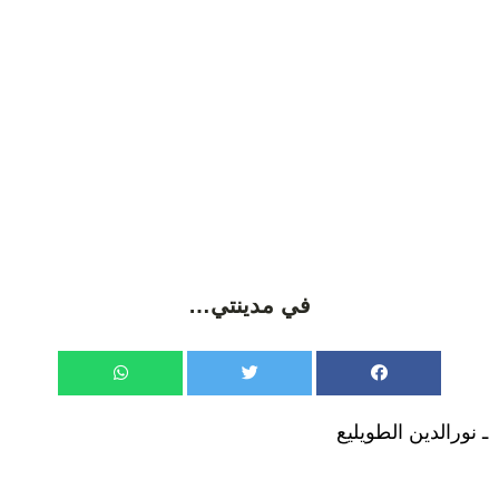
في مدينتي…
ـ نورالدين الطويليع