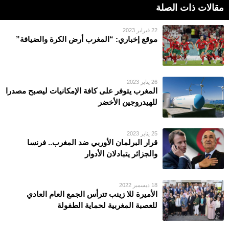
مقالات ذات الصلة
22 فبراير 2023
موقع إخباري: “المغرب أرض الكرة والضيافة”
26 يناير 2023
المغرب يتوفر على كافة الإمكانيات ليصبح مصدرا
للهيدروجين الأخضر
25 يناير 2023
قرار البرلمان الأوربي ضد المغرب.. فرنسا
والجزائر يتبادلان الأدوار
18 ديسمبر 2022
الأمیرة للا زینب تترأس الجمع العام العادي
للعصبة المغربیة لحمایة الطفولة