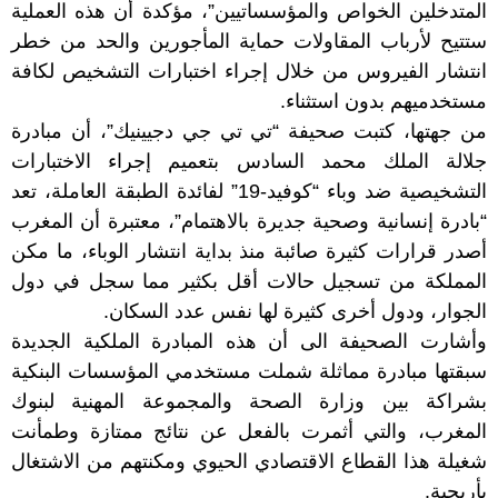
المتدخلين الخواص والمؤسساتيين”، مؤكدة أن هذه العملية
ستتيح لأرباب المقاولات حماية المأجورين والحد من خطر
انتشار الفيروس من خلال إجراء اختبارات التشخيص لكافة
مستخدميهم بدون استثناء.
من جهتها، كتبت صحيفة “تي تي جي دجيينيك”، أن مبادرة
جلالة الملك محمد السادس بتعميم إجراء الاختبارات
التشخيصية ضد وباء “كوفيد-19” لفائدة الطبقة العاملة، تعد
“بادرة إنسانية وصحية جديرة بالاهتمام”، معتبرة أن المغرب
أصدر قرارات كثيرة صائبة منذ بداية انتشار الوباء، ما مكن
المملكة من تسجيل حالات أقل بكثير مما سجل في دول
الجوار، ودول أخرى كثيرة لها نفس عدد السكان.
وأشارت الصحيفة الى أن هذه المبادرة الملكية الجديدة
سبقتها مبادرة مماثلة شملت مستخدمي المؤسسات البنكية
بشراكة بين وزارة الصحة والمجموعة المهنية لبنوك
المغرب، والتي أثمرت بالفعل عن نتائج ممتازة وطمأنت
شغيلة هذا القطاع الاقتصادي الحيوي ومكنتهم من الاشتغال
بأريحية.