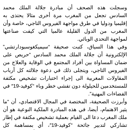
وسجلت هذه الصحف أن مبادرة جلالة الملك محمد
السادس تجعل من المغرب مرة أخرى مثالا يحتذى به
إقليميا ودوليا في طرق مواجهة الفيروس التاجي، خاصة وأن
المغرب من الدول القليلة عالميا التي كيفت صناعتها
لمواجهة التحدي الوبائي.
وفي هذا السياق، كتبت صحيفة “سيميكغوسبودارتشي”
الإلكترونية أن جلالة الملك محمد السادس “حريص على
ضمان المساواة بين أفراد المجتمع في الوقاية والعلاج من
الفيروس التاجي، ويتجلى ذلك في دعوة جلالته كل أرباب
المقاولات المغربية الى إجراء اختبارات تشخيص مكثفة
للمستخدمين للحيلولة دون تفشي خطر وباء “كوفيد-19″ في
الفضاءات المهنية”.
وأبرزت الصحيفة، المختصة في المجال الاقتصادي، أن “ما
يثير الاهتمام، أيضا، في هذه المبادرة الملكية النوعية هو أن
ملك المغرب دعا الى القيام بعملية تشخيص مكثفة في إطار
تشاركي لتدبير جائحة “كوفيد-19″، أي بمساهمة كل