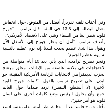
وفي أعقاب تلقيه تقريراً، أفضل من المتوقع، حول انخفاض
معدل البطالة إلى 13.3 في المئة، قال ترامب : “جورج
فلويد ينظر إلينا من السماء ويثني على الاقتصاد الأمريكي”.
وأضاف ترامب: “آمل أن ينظر جورج إلى الأسفل الآن
ويقول هذا شئ عظيم يحدث لبلدنا..إنه يوم عظيم بالنسبة
له..يوم عظيم للجميع”.
وفجر تصريح ترامب، الذي يأتي بعد 10 أيام متواصلة من
الاحتجاجات في بلاده، عاصفة من الإدانات. وعلق مرشح
الحزب الديمقراطي لانتخابات الرئاسة الأمريكية المقبلة، جو
بايدن، على تصريح ترامب بالقول: “كلمات جورج فلويد
الأخيرة (لا أستطيع التنفس) تردد صداها حول العالم
أجمع..وأن يحاول الرئيس وضع كلمات أخرى على لسان
فلويد هو أمر حقير”.
وقُتل جورج فلويد بعد أن جثا شرطي أبيض على عنقه لتسع