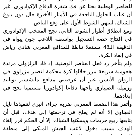
للعناصر الوطنية بحثا عن فك شفرة الدفاع الإكوادوري، غير
أن غياب الحلول الناجعة في الأمتار الأخيرة حال دون بلوغ
الشباك، لينتهي الشوط الأول على وقع البياض.
ومع انطلاق أطوار الشوط الثاني، نجح المنتخب الإكوادوري
في افتتاح حصة التسجيل بواسطة اللاعب جون يبواه في
الدقيقة الـ48 مستغلا تباطئا للمدافع المغربي شادي رياض
في إبعاد الكرة.
ولم يتأخر رد فعل العناصر الوطنية، إذ قاد الزلزولي مرتدة
هجومية سريعة مرر خلالها كرة محكمة لنصير مزراوي في
الرواق الأيسر، غير أن عرضيتي مدافع مانشستر يونايتد
وزميله الصيباري واجهتا دفاعا إكوادوريا مستميتا نجح في
إبعادهما.
وأثمر هذا الضغط المغربي ضربة جزاء، انبرى لتنفيذها نايل
العيناوي إلا أنه لم يفلح في ترجمتها إلى هدف، قبل أن
يتابعها ربيع حريمات ويسكنها الشباك، إلا أن الحكم قرر إلغاء
الهدف بسبب دخول لاعب الجيش الملكي إلى منطقة