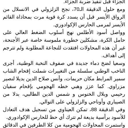
الجزاء قبل تنفيذ ضربة الجزاء.
ومع حلول الدقيقة الـ70، نجح الزلزولي في الانسلال من
الرواق الأيسر قبل أن يسدد كرة قوية مرت بمحاذاة القائم
الأيسر لمرمى الحارس الإكوادوري.
وواصل أسود الأطلس نهج أسلوب الضغط العالي على
حامل الكرة، مشكلين خطورة ملموسة خاصة عبر الأجنحة،
غير أن هذه المحاولات افتقدت للنجاعة المطلوبة ولم تترجم
إلى أهداف.
وسعيا لضخ دماء جديدة في صفوف النخبة الوطنية، أجرى
الناخب الوطني سلسلة من التغييرات شملت إقحام الشاب
سمير المرابط مكان حريمات، وأنس صلاح الدين بديلا لنصير
مزراوي. كما عزز وهبي خطه الهجومي بإقحام سفيان
رحيمي وبلال الخنوس و شمس الدين الطالبي، بدلا من
الصيباري وأوناحي والزلزولي على التوالي.
وفي الدقيقة 88، تمكن العيناوي من تسجيل هدف التعادل
للأسود برأسية بديعة لم تترك أي حظ للحارس الإكوادوري.
واستمرت المحاولات الهجومية من كلا الطرفين في الدقائق