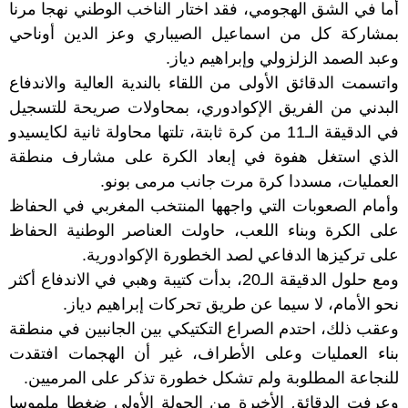
أما في الشق الهجومي، فقد اختار الناخب الوطني نهجا مرنا
بمشاركة كل من اسماعيل الصيباري وعز الدين أوناحي
وعبد الصمد الزلزولي وإبراهيم دياز.
واتسمت الدقائق الأولى من اللقاء بالندية العالية والاندفاع
البدني من الفريق الإكوادوري، بمحاولات صريحة للتسجيل
في الدقيقة الـ11 من كرة ثابتة، تلتها محاولة ثانية لكايسيدو
الذي استغل هفوة في إبعاد الكرة على مشارف منطقة
العمليات، مسددا كرة مرت جانب مرمى بونو.
وأمام الصعوبات التي واجهها المنتخب المغربي في الحفاظ
على الكرة وبناء اللعب، حاولت العناصر الوطنية الحفاظ
على تركيزها الدفاعي لصد الخطورة الإكوادورية.
ومع حلول الدقيقة الـ20، بدأت كتيبة وهبي في الاندفاع أكثر
نحو الأمام، لا سيما عن طريق تحركات إبراهيم دياز.
وعقب ذلك، احتدم الصراع التكتيكي بين الجانبين في منطقة
بناء العمليات وعلى الأطراف، غير أن الهجمات افتقدت
للنجاعة المطلوبة ولم تشكل خطورة تذكر على المرميين.
وعرفت الدقائق الأخيرة من الجولة الأولى ضغطا ملموسا