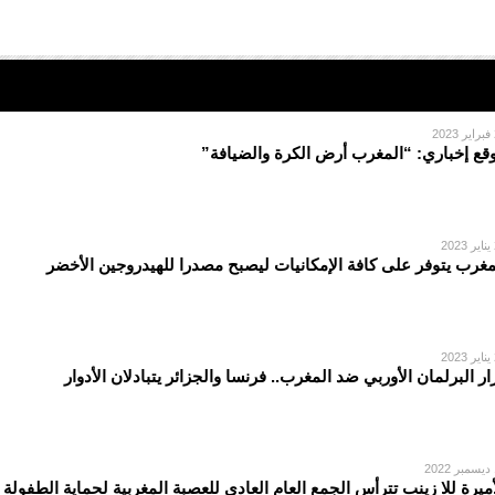
2
قع إخباري: “المغرب أرض الكرة والضيافة”
2
مغرب يتوفر على كافة الإمكانيات ليصبح مصدرا للهيدروجين الأخضر
2
ار البرلمان الأوربي ضد المغرب.. فرنسا والجزائر يتبادلان الأدوار
2
أمیرة للا زینب تترأس الجمع العام العادي للعصبة المغربیة لحمایة الطفولة