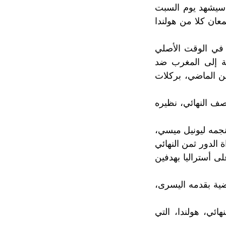
ا سيشهد يوم السبت
عان كلا من هولندا
 في الوقت الأصلي
فة إلى المغرب ضد
نين الماضي، بركلات
صف النهائي، نظيره
 نجمه ليونيل ميسي،
الدور ثمن النهائي
 أستراليا بهدفين
 التسجيل في الدقيقة 36، بتسديدة أرضية بقدمه اليسرى،
 النهائي، هولندا، التي