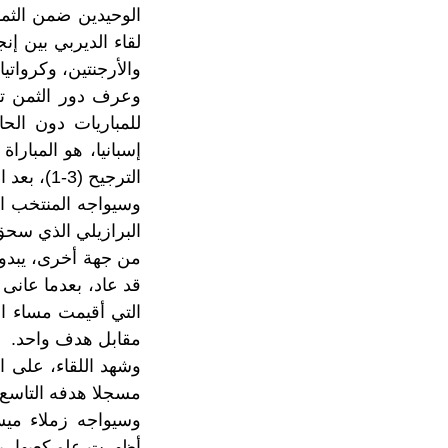
الوحيدين ضمن الثما
لقاء الديربي بين إ
والأرجنتين، وكرواتيا 
وعرف دور الثمن تف
للمباريات دون الح
إسبانيا، هو المبارا
الترجيح (3-1)، بعد التعادل في الوقتين الأصلي والإضافي (1-1).
وسيواجه المنتخب ال
البرازيلي الذي سحق كور
من جهة أخرى، يبدو أ
قد عاد، بعدما عانى
التي أقيمت مساء ا
مقابل هدف واحد.
مسجلا هدفه التاسع 
أظهرت علو كعبها، بفو