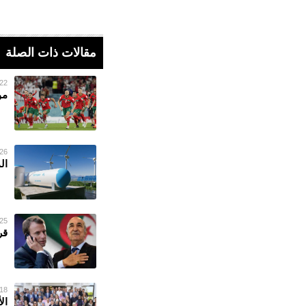
مقالات ذات الصلة
22 فبراير 023
مو
26 يناير 023
ال
25 يناير 023
قر
18 ديسمبر 022
ال