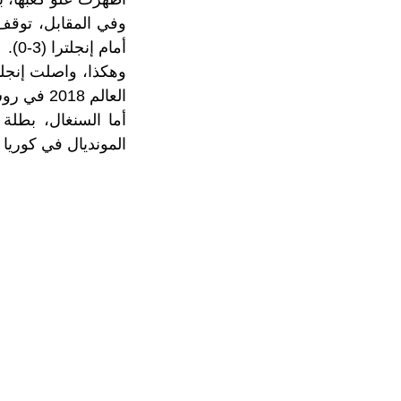
وفي المقابل، توقف 
أمام إنجلترا (3-0).
العالم 2018 في روسيا، شق طريقها إلى ربع النهائي لمواجهة فرنسا المنتصرة على بولندا (3-1).
المونديال في كوريا ال