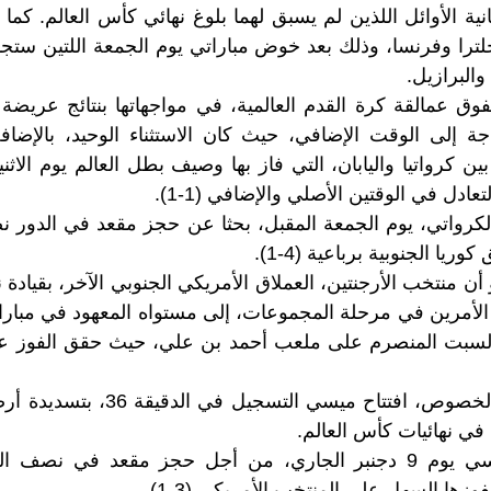
نية الأوائل اللذين لم يسبق لهما بلوغ نهائي كأس العالم. كم
نجلترا وفرنسا، وذلك بعد خوض مباراتي يوم الجمعة اللتين ستجم
والبرازيل.
وق عمالقة كرة القدم العالمية، في مواجهاتها بنتائج عريضة
اجة إلى الوقت الإضافي، حيث كان الاستثناء الوحيد، بالإضا
ة بين كرواتيا واليابان، التي فاز بها وصيف بطل العالم يوم الاث
كرواتي، يوم الجمعة المقبل، بحثا عن حجز مقعد في الدور ن
يا الجنوبية برباعية (4-1).
ن منتخب الأرجنتين، العملاق الأمريكي الجنوبي الآخر، بقيادة
 الأمرين في مرحلة المجموعات، إلى مستواه المعهود في مباراة 
لسبت المنصرم على ملعب أحمد بن علي، حيث حقق الفوز على
وشهد اللقاء، على الخصوص، افتتاح ميسي
في نهائيات كأس العالم.
وسيواجه زملاء ميسي يوم 9 دجنبر الجاري، من أجل حجز مقعد في نصف
زها السهل على المنتخب الأمريكي (3-1).