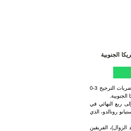
كا الجنوبية
شكل أسود الأطلس الاستثناء في مونديال قطر 2022، من خلال إقصاء إسبانيا بضربات الترجيح 3-0
لى ربع النهائي في
ل، التي فازت على سويسرا (6-1) بدون كريستيانو رونالدو، الذي
 الزوال)، الفريقين