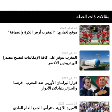
مقالات ذات الصلة
22 فبراير 2023
موقع إخباري: “المغرب أرض الكرة والضيافة”
26 يناير 2023
المغرب يتوفر على كافة الإمكانيات ليصبح مصدرا
للهيدروجين الأخضر
25 يناير 2023
قرار البرلمان الأوربي ضد المغرب.. فرنسا
والجزائر يتبادلان الأدوار
18 ديسمبر 2022
الأمیرة للا زینب تترأس الجمع العام العادي