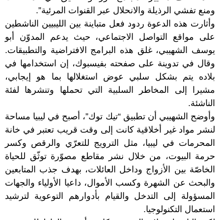
ومنع تفشي الرذيلة والانحلال عبر القنوات المرئية”.
وأثارت هذه الدعوة ردود فعل متباينة بين الليبيين الناشطين
على مواقع التواصل الاجتماعي، حيث يدعم المدوّن أبو
يوسف الشهيبي، غلق هذه البرامج الافتراضية والتطبيقات.
وقال في تدوينة على صفحته بفيسبوك، إن استخدامها في
بلاده يتم بشكل سلبي عوض استغلالها بما هو إيجابي،
مشيرا إلى المخاطر السلبية التي تحملها وتنشرها لفئة
الناشئة.
وأوضح الشهيبي أن تطبيق “تيك توك”، أصبح في ليبيا مساحة
لنشر مواد غير أخلاقية كانت إلى وقت قريب تعتبر في خانة
المحرمات في ليبيا، مثل الترويج للتعرّي والرقص وكسر
حرمة البيوت، من خلال نشر مقاطع مصوّرة توثّق للحياة
الخاصّة بين الأزواج وداخل العائلات، بهدف جذب المتابعين
والبحث عن الشهرة وكسب الأموال، داعيا الأولياء والجهات
المسؤولة إلى التدخل والقيام بأدوارهم التوعوية لترشيد
استعمال التكنولوجيا.