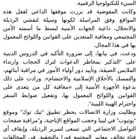
السيء للتكنولوجيا الرقمية.
وكانت المفوضية قد بررت موقفها الداعي لقفل هذه
المواقع وفق المراسلة لكونها وسيلة لتفشي الرذيلة
والانحلال، داعية الجهات الأمنية لبسط ما أسمته الأمن
المجتمعي ومعاقبة المتعدين على القوانين واللوائح المعمول
بها في هذا المجال.
ودعت، في بيانها، إلى ضرورة التأكيد في الدروس الدينية
على “التذكير بمخاطر الدعوات لترك الحجاب وارتداء
الملابس الضيقة، وتأييد دور أولياء الأمور في مراقبة أبنائهم،
والتمسك بالأخلاق الإسلامية والاحتشام». وزادت على ذلك
بدعوة الأجهزة الأمنية إلى «معاقبة كل من يتعدى على
القوانين واللوائح المعمول بها، وتفعيل ضوابط السفر
واحترام الهيبة الليبية”.
وطالبت وزارة الاتصالات بحظر تطبيق “تيك توك” وموقع
“يوتيوب” في ليبيا وحجب المواقع الإباحية، و”مراقبة صفحات
التواصل الاجتماعي التي تسعى لتمرير الرذيلة، وإيقاف أي
قناة تخالف معايير المجتمع فورا والتحقيق في المخالفات