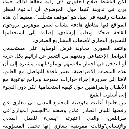
لكن الناشط صلاح العقوري كان رأيه مخالفا لذلك، حيث
يرى في تدوينة كتبها حول الموضوع، أن الدعوة لحظر
منصات رقمية في ليبيا، هو “موقف متخلّف”، مضيفا أن هذه
المواقع فيها مقاطع هادفة لشباب ليبيين موهوبين يروجون
لثقافة صحيّة وتعليم إرشادي، إضافة إلى استخدامها
للتسويق التجاري لأصحاب المشاريع الصغرى.
وانتقد العقوري محاولة فرض الوصاية على مستخدمي
التواصل الإجتماعي ومنعهم من التعبير عن آرائهم بكل حرية
أو التدخل في اختيار ملابسهم وسلوكياتهم، مشيرة إلى أن
هذه المنصات الافتراضية، تعتبر نافذة للتواصل مع العالم،
لافتا إلى ضرورة إجراء حوارات مفتوحة وبرامج توعوية مع
الأطفال والمراهقين حول كيفية استخدامها، لكن دون اللجوء
إلى أسلوب القمع.
من جانبها أعلنت مفوضية المجتمع المدني في بنغازي عن
رفضها للبيان الصادر عمّن وصفته بـ”الجسم الموازي”في
طرابلس، والذي اعتبرته “يسيء للعمل المدني
والإنساني”وقالت مفوضية بنغازي إنها تحمل المسؤولية