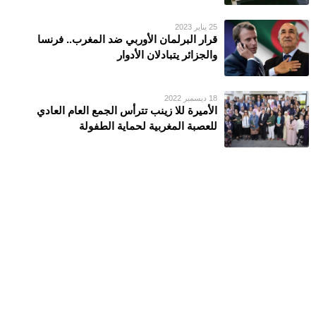
25 يناير 2023
قرار البرلمان الأوربي ضد المغرب.. فرنسا
والجزائر يتبادلان الأدوار
18 ديسمبر 2022
الأمیرة للا زینب تترأس الجمع العام العادي
للعصبة المغربیة لحمایة الطفولة