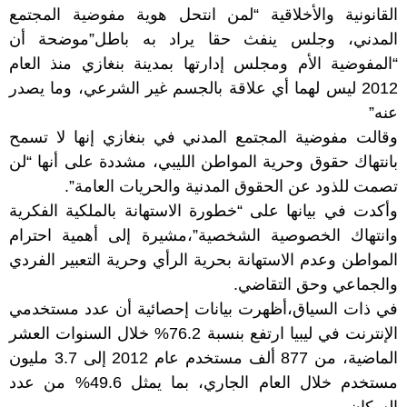
القانونية والأخلاقية “لمن انتحل هوية مفوضية المجتمع
المدني، وجلس ينفث حقا يراد به باطل”موضحة أن
“المفوضية الأم ومجلس إدارتها بمدينة بنغازي منذ العام
2012 ليس لهما أي علاقة بالجسم غير الشرعي، وما يصدر
عنه”
وقالت مفوضية المجتمع المدني في بنغازي إنها لا تسمح
بانتهاك حقوق وحرية المواطن الليبي، مشددة على أنها “لن
تصمت للذود عن الحقوق المدنية والحريات العامة”.
وأكدت في بيانها على “خطورة الاستهانة بالملكية الفكرية
وانتهاك الخصوصية الشخصية”،مشيرة إلى أهمية احترام
المواطن وعدم الاستهانة بحرية الرأي وحرية التعبير الفردي
والجماعي وحق التقاضي.
في ذات السياق،أظهرت بيانات إحصائية أن عدد مستخدمي
الإنترنت في ليبيا ارتفع بنسبة 76.2% خلال السنوات العشر
الماضية، من 877 ألف مستخدم عام 2012 إلى 3.7 مليون
مستخدم خلال العام الجاري، بما يمثل 49.6% من عدد