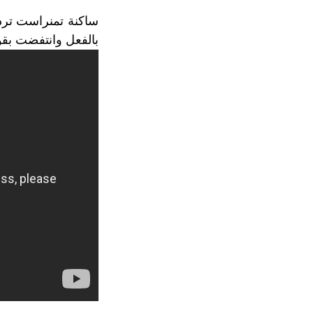
ساكنة تمنراست ترد 
بالفعل وانتفضت بقو