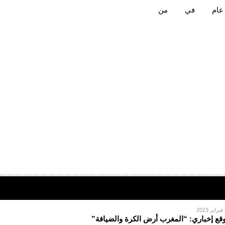
عام
في
من
2
قع إخباري: “المغرب أرض الكرة والضيافة”