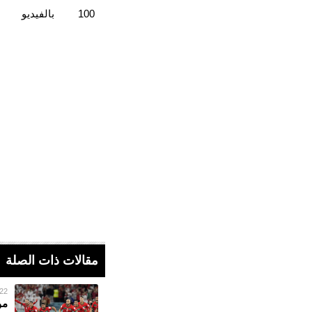
100
بالفيديو
مقالات ذات الصلة
22 فبراير 023
مو