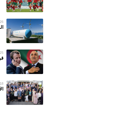
26 يناير 023
ال
25 يناير 023
قر
18 ديسمبر 022
ال