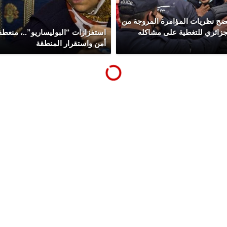
فضح نظريات المؤامرة المروجة من
زائري للتغطية على مشاكله
استفزازات “البوليساريو”..، منعط
أمن واستقرار المنطقة