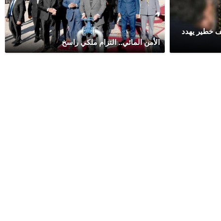
ف خطير يهدد
الأمن المائي.. التزام ملكي راسخ