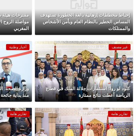
إحباط مخططات إرهابية بالغة الخطورة تستهدف
مقترحات هيئة م
المساس الخطير بالنظام العام وبأمن الأشخاص
مواصلة الروح ال
والممتلكات
المغربي
غير مصنف
5 أبريل 2023
أخبار وطنية
8 فبراير 2023
كلود لو روا: استثمارات جلالة الملك في قطاع
وزارة الصحة: ا
الرياضة أعطت نتائج ممتازة
منذ بداية جائحة ك
تقارير هامة
26 أغسطس 2022
تقارير هامة
5 يناير 2022