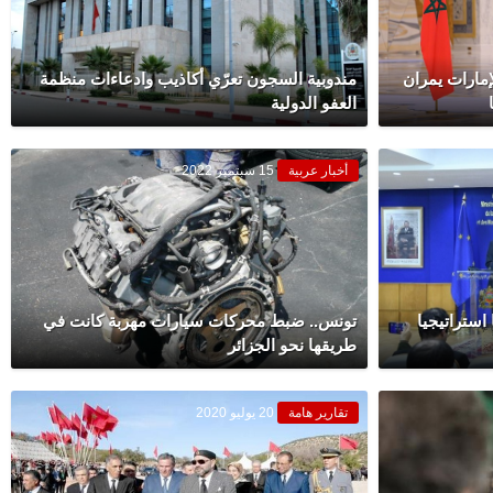
مارات يمران
مندوبية السجون تعرّي أكاذيب وادعاءات منظمة
العفو الدولية
أخبار عربية
15 سبتمبر 2022
 استراتيجيا
تونس.. ضبط محركات سيارات مهربة كانت في
طريقها نحو الجزائر
تقارير هامة
20 يوليو 2020