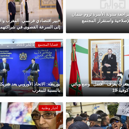
راجعة مدونة الأسرة تروم ضمان
إصلاحية واستقرار المجتمع
خبير اقتصادي فرنسي: المغرب والإ
إلى السرعة القصوى في شراكتهما
قضايا المجتمع
5 يناير 2023
لمغرب يعرف “أفضل” وضع وبائي
بوريطة: الاتحاد الأوروبي يعد شريكا
وفيد-19
بالنسبة للمغرب
أخبار وطنية
5 أكتوبر 2020