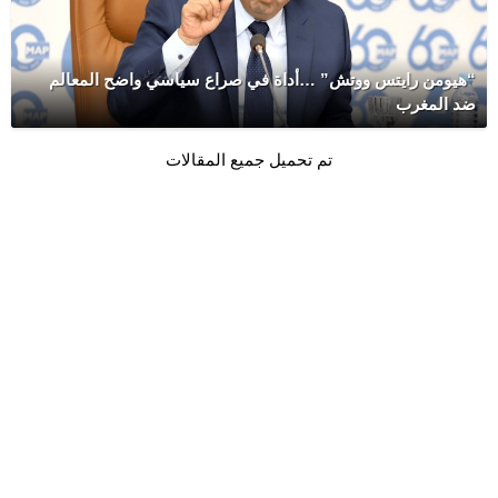
“هيومن رايتس ووتش” …أداة في صراع سياسي واضح المعالم
ضد المغرب
تم تحميل جميع المقالات