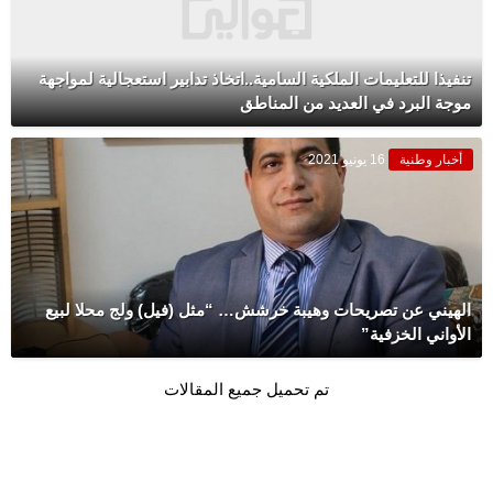
تنفيذا للتعليمات الملكية السامية..اتخاذ تدابير استعجالية لمواجهة
موجة البرد في العديد من المناطق
أخبار وطنية
16 يونيو 2021
الهيني عن تصريحات وهيبة خرشش… “مثل (فيل) ولج محلا لبيع
الأواني الخزفية”
تم تحميل جميع المقالات