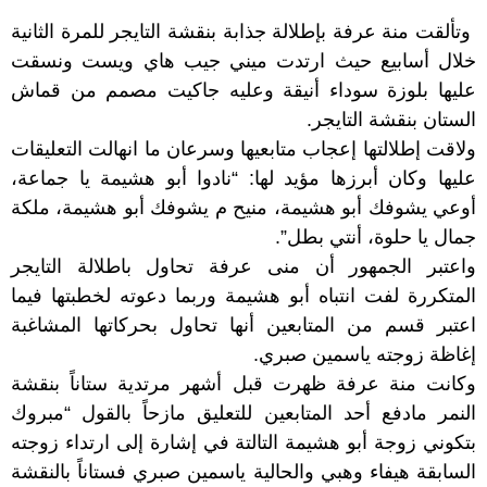
وتألقت منة عرفة بإطلالة جذابة بنقشة التايجر للمرة الثانية
خلال أسابيع حيث ارتدت ميني جيب هاي ويست ونسقت
عليها بلوزة سوداء أنيقة وعليه جاكيت مصمم من قماش
الستان بنقشة التايجر.
ولاقت إطلالتها إعجاب متابعيها وسرعان ما انهالت التعليقات
عليها وكان أبرزها مؤيد لها: “نادوا أبو هشيمة يا جماعة،
أوعي يشوفك أبو هشيمة، منيح م يشوفك أبو هشيمة، ملكة
جمال يا حلوة، أنتي بطل”.
واعتبر الجمهور أن منى عرفة تحاول باطلالة التايجر
المتكررة لفت انتباه أبو هشيمة وربما دعوته لخطبتها فيما
اعتبر قسم من المتابعين أنها تحاول بحركاتها المشاغبة
إغاظة زوجته ياسمين صبري.
وكانت منة عرفة ظهرت قبل أشهر مرتدية ستاناً بنقشة
النمر مادفع أحد المتابعين للتعليق مازحاً بالقول “مبروك
بتكوني زوجة أبو هشيمة التالتة في إشارة إلى ارتداء زوجته
السابقة هيفاء وهبي والحالية ياسمين صبري فستاناً بالنقشة