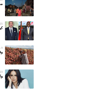
مد
15 سبتمبر 022
كي
9 سبتمبر 2022
وف
23 يونيو 022
وا