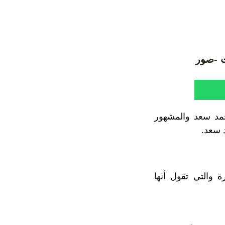
ت -صور
مد سعد والمشهور
 سعد.
 والتي تقول أنها