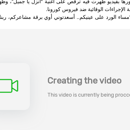
رها بفيديو ظهرت فيه ترقص على أغنية “انزل يا جميل”، وظه
ة الإجراءات الوقائية ضد فيروس كورونا.
: “مساء الورد على عينيكم.. أسعدتوني أوي برقة مشاعركم، ربنا