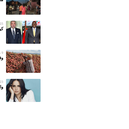
15 سبتمبر 022
كي
9 سبتمبر 2022
وف
23 يونيو 022
وا