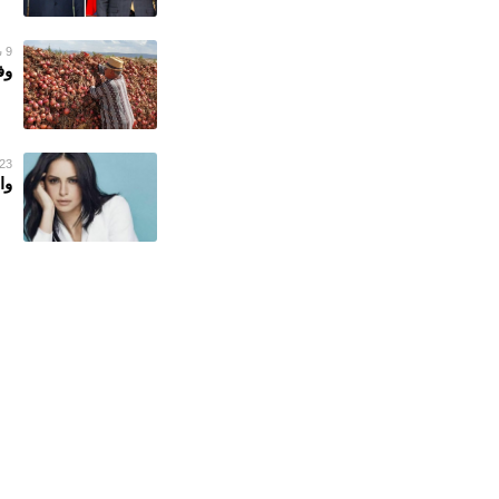
9 سبتمبر 2022
وف
23 يونيو 022
وا