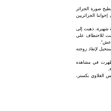
طيخ صورة الجزائر
خواننا الجزائريين
 أمريكية شهيرة، ذهبت إلى
ى 300000 سنة، إلا أنها تعرضت للاختطاف على
اعش”.
تحيل لإنقاذ زوجته
Redemp” جودة هوليوودية، ظهرت في مشاهده
,
س الغلاوي بكستر،