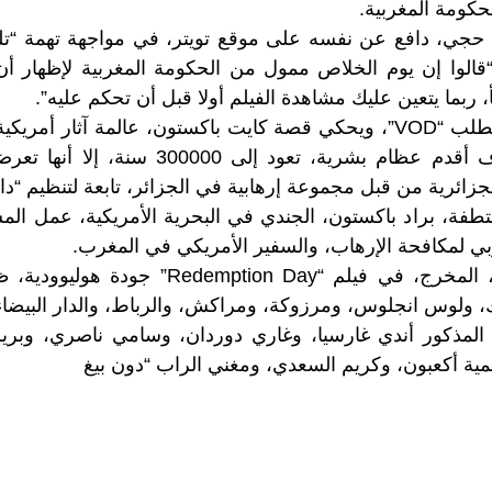
ومة المغربية.
حجي، دافع عن نفسه على موقع تويتر، في مواجهة تهمة “تل
“قالوا إن يوم الخلاص ممول من الحكومة المغربية لإظهار أن إ
ربما يتعين عليك مشاهدة الفيلم أولا قبل أن تحكم عليه”.
وأتيح الفيلم تحت الطلب “VOD”، ويحكي قصة كايت باكستون، عالمة آثار
المغرب بعد اكتشاف أقدم عظام بشرية، تعود إل
لجزائرية من قبل مجموعة إرهابية في الجزائر، تابعة لتنظيم “د
فة، براد باكستون، الجندي في البحرية الأمريكية، عمل المس
ي لمكافحة الإرهاب، والسفير الأمريكي في المغرب.
وقدم هشام حاجي، المخرج، في فيلم “tion Day
ك، ولوس انجلوس، ومرزوكة، ومراكش، والرباط، والدار البيضاء
المذكور أندي غارسيا، وغاري دوردان، وسامي ناصري، وبري
ية أكعبون، وكريم السعدي، ومغني الراب “دون بيغ