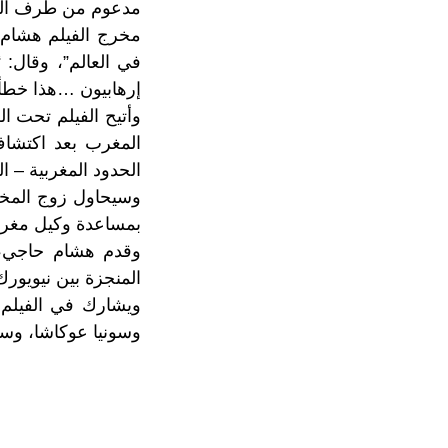
مدعوم من طرف الحك
مخرج الفيلم هشام 
في العالم”، وقال: 
إرهابيون …هذا خطأ، 
الحدود المغربية – ا
وسيحاول زوج المختط
بمساعدة وكيل مغرب
المنجزة بين نيويور
ويشارك في الفيلم 
وسونيا عوكاشا، وسم