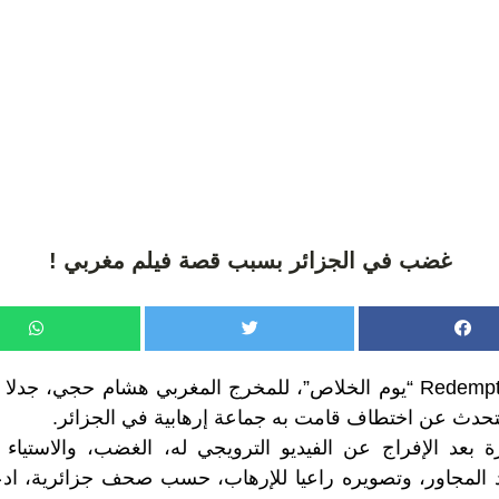
غضب في الجزائر بسبب قصة فيلم مغربي !
خلق فيلم Redemption Day “يوم الخلاص”، للمخرج المغربي هشام حجي، 
تحدث عن اختطاف قامت به جماعة إرهابية في الجزائر.
رة بعد الإفراج عن الفيديو الترويجي له، الغضب، والاستياء 
د المجاور، وتصويره راعيا للإرهاب، حسب صحف جزائرية، ادع