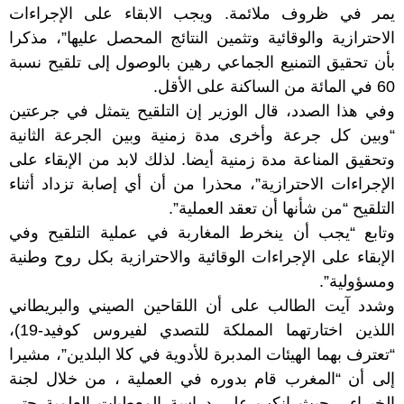
يمر في ظروف ملائمة. ويجب الابقاء على الإجراءات
الاحترازية والوقائية وتثمين النتائج المحصل عليها”، مذكرا
بأن تحقيق التمنيع الجماعي رهين بالوصول إلى تلقيح نسبة
60 في المائة من الساكنة على الأقل.
وفي هذا الصدد، قال الوزير إن التلقيح يتمثل في جرعتين
“وبين كل جرعة وأخرى مدة زمنية وبين الجرعة الثانية
وتحقيق المناعة مدة زمنية أيضا. لذلك لابد من الإبقاء على
الإجراءات الاحترازية”، محذرا من أن أي إصابة تزداد أثناء
التلقيح “من شأنها أن تعقد العملية”.
وتابع “يجب أن ينخرط المغاربة في عملية التلقيح وفي
الإبقاء على الإجراءات الوقائية والاحترازية بكل روح وطنية
ومسؤولية”.
وشدد آيت الطالب على أن اللقاحين الصيني والبريطاني
اللذين اختارتهما المملكة للتصدي لفيروس كوفيد-19)،
“تعترف بهما الهيئات المدبرة للأدوية في كلا البلدين”، مشيرا
إلى أن “المغرب قام بدوره في العملية ، من خلال لجنة
الخبراء ، حيث انكب على دراسة المعطيات العلمية حتى