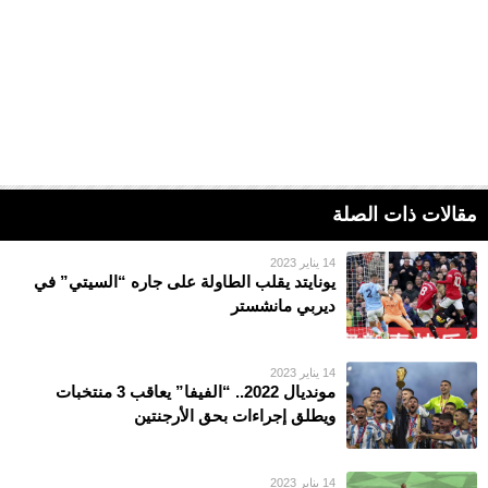
مقالات ذات الصلة
14 يناير 2023
يونايتد يقلب الطاولة على جاره “السيتي” في
ديربي مانشستر
14 يناير 2023
مونديال 2022.. “الفيفا” يعاقب 3 منتخبات
ويطلق إجراءات بحق الأرجنتين
14 يناير 2023