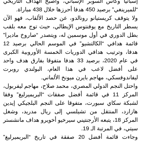
إسبانيا وكأس السوبر الإسباني، وأصبح الهداف التاريخي
“للميرينغي” برصيد 450 هدفا أحرزها خلال 438 مباراة.
ولا يتوقف كريستيانو رونالدو، عن حصد الألقاب، فهو الآن
يسطر التاريخ مع يوفنتوس الإيطالي، حيث توج معه بلقب
بطل الدوري في أول موسمين له، ويتصدر “صاروخ ماديرا”
قائمة هدافي “الكالتشيو” في الموسم الحالي برصيد 12
هدفا، وترتيب هدافي الدوريات الخمسة الأوروبية الكبرى
في عام 2020، برصيد 33 هدفا متفوقا بفارق هدف واحد
على أفضل لاعب في هذا العام، البولندي روبرت
ليفاندوفسكي، مهاجم بايرن ميونخ الألماني.
واحتل النجم الدولي المصري، محمد صلاح، مهاجم ليفربول،
المركز 11 في قائمة أفضل صفقات “البريميرليغ” وفقا
لشبكة سكاي سبورت، متفوقا على النجم البلجيكي إيدين
هازارد، المنتقل من تشيلسي إلى ريال مدريد، وشغل
المركز 18، يتبعه الأرجنتيني سيرخيو أخويرو هداف مانشستر
سيتي، في المرتبة الـ 19.
وجاءت قائمة أفضل 20 صفقة في تاريخ “البريميرليغ”