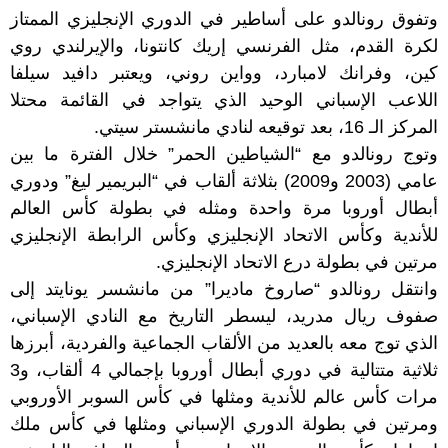
وتفوق رونالدو على أساطير في الدوري الإنجليزي الممتاز
لكرة القدم، مثل الفرنسي إريك كانتونا، والإيرلندي روي
كين، وفرانك لامبارد، وواين روني، ويعتبر دافيد سيلفا
اللاعب الإسباني الوحيد الذي يتواجد في القائمة محتلا
المركز الـ 16، بعد توقيعه لنادي مانشستر سيتي.
وتوج رونالدو مع “الشياطين الحمر” خلال الفترة ما بين
عامي (2003 و2009) بثلاثة ألقاب في “البريمير ليغ” ودوري
أبطال أوروبا مرة واحدة ومثله في بطولة كأس العالم
للأندية وكأس الاتحاد الإنجليزي وكأس الرابطة الإنجليزي
مرتين في بطولة درع الاتحاد الإنجليزي.
وانتقل رونالدو “صاروخ ماديرا” من مانشسر يونايتد إلى
صفوف ريال مدريد، ليسطر التاريخ مع النادي الإسباني،
الذي توج معه بالعديد من الألقاب الجماعية والفردية، أبرزها
ثلاثية متتالية في دوري أبطال أوروبا بإجمالي 4 ألقاب، و3
مرات كأس عالم للأندية ومثلها في كأس السوبر الأوروبي
ومرتين في بطولة الدوري الإسباني ومثلها في كأس ملك