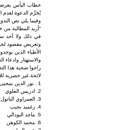
خطاب اليأس يعرضون
يُجَرِّم الدعوة لعدم ال
وفيما يلي نص التدوين
“أريد المطالبة من خ
في ذلك ولا أحد سي
وتعريض مقصود لحيا
الأطباء الذين يوجد
والاستهتار وادعاء ا
راحوا ضحية هذا الت
لائحة غير حصرية لل
1 . نور الدين بنيحيى
2. ادريس العلوي
3. العمراوي الباتول
4. زغميد نجيب
5. ماجد البودالي
6. محمد الكوهن