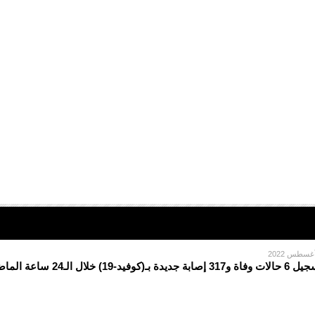
ة و317 إصابة جديدة بـ(كوفيد-19) خلال الـ24 ساعة الماضية