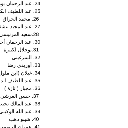
24. عبد الرحمان بوزيان
25. عبد اللطيف الكنزي
26. محمد الحراق
27. عبد المجيد بنشقرون
28.سعيد المرنيسي
30. عبد الرحمان أحزكون
31.بوخلال لكبيرة
32. السرغيني
33. أوريدي رضا
34. غيلان (آين ملول
35. عبد اللطيف الداودي
36. مجبار ( تازة )
37. حسن الغرشي
38. عبد المالك نجيب
39. عبد الله الوكيلي
40. شيبو ذهب
41. عمران الرويمي