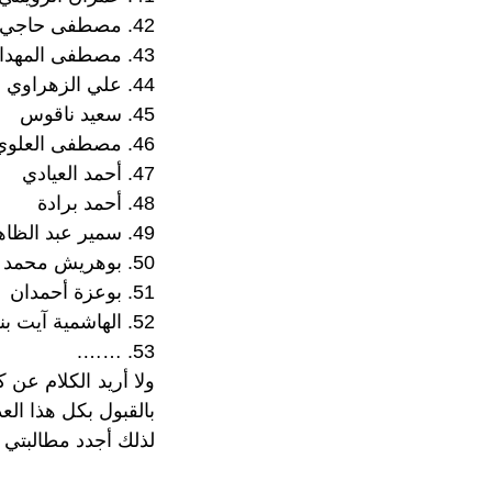
42. مصطفى حاجي
43. مصطفى المهداوي
44. علي الزهراوي
45. سعيد ناقوس
46. مصطفى العلوي
47. أحمد العيادي
48. أحمد برادة
49. سمير عبد الظاهر
50. بوهريش محمد
51. بوعزة أحمدان
52. الهاشمية آيت بنحدو
53. …….
ولا أريد الكلام عن
بالقبول بكل هذا الع
لذلك أجدد مطالبتي لل