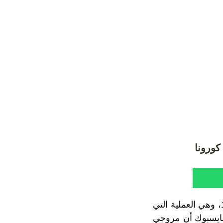
كورونا
طالب الدكتور مصطفى كرين، بتجريم الدعوة لعدم التلقيح المرتقب ضد كوفيد- 19، وهي العملية التي
لفايسبوك أن مروجي