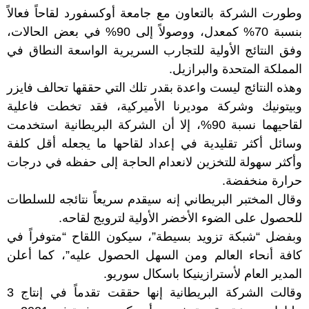
وطورت الشركة بالتعاون مع جامعة أوكسفورد لقاحاً فعالاً
بنسبة 70% كمعدل، ووصولاً إلى 90% في بعض الحالات،
وفق النتائج الأولية للتجارب السريرية الواسعة النطاق في
المملكة المتحدة والبرازيل.
وهذه النتائج ليست واعدة بقدر تلك التي حققها تحالف فايزر
وبيتونيك وشركة موديرنا الأميركية، فقد تخطت فاعلية
لقاحيهما نسبة 90%، إلا أن الشركة البريطانية استخدمت
وسائل أكثر تقليدية في إعداد لقاحها ما يجعله أقل كلفة
وأكثر سهولة للتخزين لانعدام الحاجة إلى حفظه في درجات
حرارة منخفضة.
وقال المختبر البريطاني إنه سيقدم سريعاً نتائجه للسلطات
للحصول على الضوء الأخضر الأولية لترويج لقاحه.
وبفضل “شبكة تزويد بسيطة”، سيكون اللقاح “متوفراً في
كافة أنحاء العالم ومن السهل الحصول عليه”، كما أعلن
المدير العام لأسترازينيكا باسكال سوريو.
وقالت الشركة البريطانية إنها حققت تقدماً في إنتاج 3