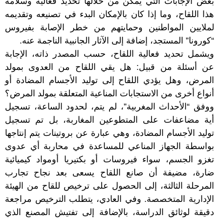
بعض الإجابات التي يمكن من خلالها تحديد فعالية وسلامة
هذا اللقاح، وما إذا كان بالإمكان البدء في تصنيعه وتقديمه
لملايين المواطنين وحمايتهم من خطر الإصابة بفيروس
“كورونا” المستجد، إضافة إلى الآثار الجانبية الناجمة عنه.
ويشمل تحديد فعالية اللقاح، حسب المصدر ذاته، الإجابة
عن أسئلة من قبيل: هل يقي اللقاح من العدوى بمولد
المرض، وهل يؤدي اللقاح إلى توليد الأجسام المضادة أو
أنواع أخرى من الاستجابات المناعية المتعلقة بمولد المرض؟
ووفق “الأحداث المغربية”، لم يتم، لحدود الساعة، تسجيل
أية مضاعفات على المتطوعين المغاربة، بل تم تسجيل
توليد الأجسام المضادة، وهي عبارة عن بروتينات يتم إنتاجها
بواسطة الجهاز المناعي للمساعدة في محاربة أي عدوى
تغزو الجسم، سواء فيروسات أو بكتيريا أومواد كيميائية
ضارة، مضيفة أن صانع اللقاح يسعى بعد نجاح تجارب
المرحلة الثالثة، إلى الحصول على ترخيص للقاح من الهيئة
الإدارية المتخصصة. وفي العادي، يتطلب الترخيص مراجعة
دقيقة لوثائق الدراسة، بالإضافة إلى تفتيش المصنع الذي