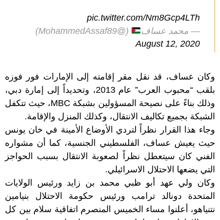
pic.twitter.com/Nm8Gcp4LTh
— محمد عساف
(@MohammedAssaf89)
August 12, 2020
وكان عساف، قد نقل مقر إقامته إلى الإمارات فور فوزه
بلقب “محبوب العرب” عام 2013، وتحديداً إلى إمارة دبي،
وذلك بناءً على نصيحة المسؤولين بشبكة MBC، حيث تتكفل
الشبكة بجميع تكاليف الانتقال، وكذلك المنزل والإقامة.
وجاء هذا القرار نظراً لتردي الأوضاع الأمينة في خان يونس
حيث يعيش عساف، الفلسطيني الجنسية، كما أن مشواره
الفني كان سيتعطل نظراً لصعوبة الانتقال بسبب الحواجز
التي يضعها الاحتلال الاسرائيلي.
وكان ولي عهد أبو ظبي
محمد بن زايد
ورئيس الولايات
المتحدة دونالد ترامب ورئيس حكومة الاحتلال بنيامين
نتنياهو، أعلنوا مساء الخميس المنصرم اتفاقية سلام بين كل