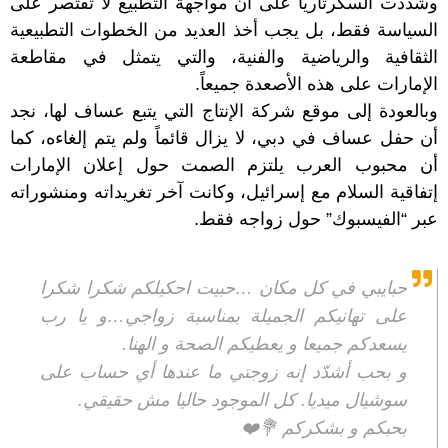
وشددت السكرتاريا على أن مواجهة
التطبيع
لا تقتصر على
السياسة فقط، بل يجب أخذ العديد من الخطوات التطبيعية
الثقافية والرياضية والفنية، والتي يتمثل في مقاطعة
الإمارات على هذه الأصعدة جميعاً.
وبالعودة إلى موقع شركة الإنتاج التي يتبع عساف لها، نجد
أن حفل عساف في دبي، لا يزال قائماً ولم يتم إلغاءه، كما
أن محبوب العرب يلتزم الصمت حول إعلان الإمارات
إتفاقية السلام مع إسرائيل، وكانت آخر تغريداته ومنشوراته
عبر “الفيسبوك” حول زواجه فقط.
حبايبي في كل مكان …حبيت احكيلكم شكرا شكرا
على تهانيكم الجميلة بمناسبة زواجي…و يا رب
يسعدكم جميعا و يعطيكم الصحة و الهنا.
و بحب أشدّد إنه زوجتي ما عندها أي حساب على
سوشيال ميديا. كل الموجود حاليا مش حقيقي.
بحبكم و بشكركم 💐❤️