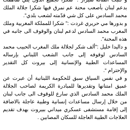
بدعم لبنان بأصعب محنة عم نمرق فيها شكرا جلالة الملك
محمد السادس على كل شي قدّمته لشعب بلدي”.
و بدورها مي حريري غردت :” ‏شكرا للمملكة المغربية وملك
المغرب محمد السادس لدعم لبنان والوقوف الى جانبه في
هذه المحنة”.
و داليدا خليل :”‏ألف شكر لجلالة ملك ‎المغرب الحبيب محمد
السادس لوقوفه إلى جانب الشعب اللبناني بإرساله
المساعدات الطبية والإنسانية إلى ‎بيروت كل التقدير
والإحترام “.
و في نفس السياق سبق للحكومة اللبنانية أن عبرت عن
عميق امتنانها وتقديرها للمبادرة الكريمة لصاحب الجلالة
الملك محمد السادس الذي سارع للوقوف الى جانب لبنان
من خلال إرسال مساعدات إنسانية وطبية عاجلة بالاضافة
إلى إقامة مستشفى عسكري ميداني ببيروت بهدف تقديم
العلاجات الطبية العاجلة للسكان المصابين .