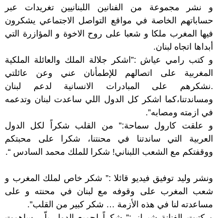
و نشر مجموعة من الفنانين اللبنانيين تغريدات عبر
حساباتهم الخاصة في مواقع التواصل الاجتماعي يشكرون
فيها المغرب ملكا و شعبا على روح الاخوة و المؤازرة التي
أبداها اتجاه لبنان.
و كتب رامي عياش ‏:”اشكر جلالة الملك والعائلة الملكية
المغربية على اتصالهم للإطمأنان عني وعن عائلتي
.نشكرهم على المبادرات الانسانية لدعم لبنان
ومساندتنا،كما اشكر كل الدول اللي ساعدت لبنان وتدعمه
في ازمته ومصابه”.
و علقت كارول سماحة:” ‏من القلب شكراً لكل الدول
العربية التي ساندتنا في محنتنا، شكرا على محبتكم
ووقفتكم مع الشعب اللبناني! شكرا للملك ‎محمد السادس “.‎
ونشر وليد توفيق فيديو قائلا :” شكر خاص لملك المغرب و
شعب المغرب على وقوفه مع لبنان في محنته و على
مساعدته لنا في هذه الأزمة … شكر كبير من القلب”.
و كتبت الفنانة شيراز :” ‏‎‎شكراً لجميع الدول يلّي ساهمت