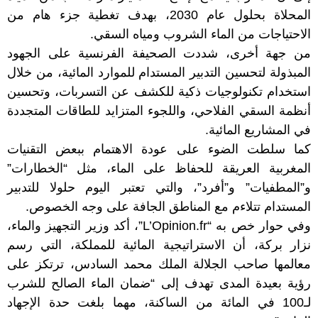
المحلاة بحلول عام 2030، بهدف تغطية جزء هام من
الاحتياجات من الماء الشروب ومياه السقي.
من جهة أخرى، شددت الصحيفة الفرنسية على الجهود
المبذولة لتحسين التدبير المستدام للموارد المائية، من خلال
استخدام تكنولوجيات ذكية للكشف عن التسربات، وتحسين
أنظمة السقي الفلاحي، واللجوء المتزايد للطاقات المتجددة
في المشاريع المائية.
كما سلطت الضوء على عودة الاهتمام ببعض التقنيات
المغربية العريقة للحفاظ على الماء، مثل “الخطارات”
و”المطفيات” و”أفرد”، والتي تعتبر اليوم حلولا للتدبير
المستدام تتلاءم مع المناطق الجافة على وجه الخصوص.
وفي حوار خص به “L’Opinion.fr”، أكد وزير التجهيز والماء،
نزار بركة، أن الاستراتيجية المائية للمملكة، التي رسم
معالمها صاحب الجلالة الملك محمد السادس، ترتكز على
رؤية بعيدة المدى تهدف إلى “ضمان الماء الصالح للشرب
لـ100 في المائة من الساكنة، مهما بلغت حدة الإجهاد