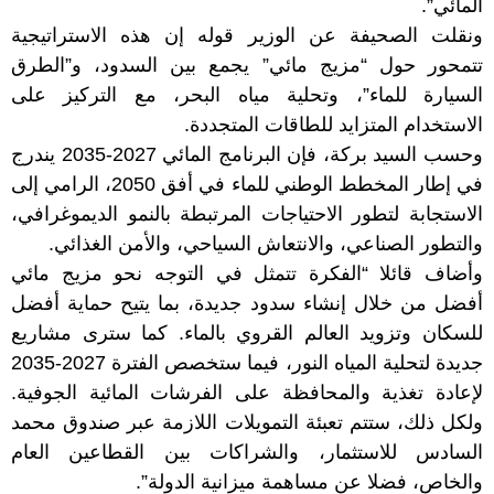
المائي”.
ونقلت الصحيفة عن الوزير قوله إن هذه الاستراتيجية
تتمحور حول “مزيج مائي” يجمع بين السدود، و”الطرق
السيارة للماء”، وتحلية مياه البحر، مع التركيز على
الاستخدام المتزايد للطاقات المتجددة.
وحسب السيد بركة، فإن البرنامج المائي 2027-2035 يندرج
في إطار المخطط الوطني للماء في أفق 2050، الرامي إلى
الاستجابة لتطور الاحتياجات المرتبطة بالنمو الديموغرافي،
والتطور الصناعي، والانتعاش السياحي، والأمن الغذائي.
وأضاف قائلا “الفكرة تتمثل في التوجه نحو مزيج مائي
أفضل من خلال إنشاء سدود جديدة، بما يتيح حماية أفضل
للسكان وتزويد العالم القروي بالماء. كما سترى مشاريع
جديدة لتحلية المياه النور، فيما ستخصص الفترة 2027-2035
لإعادة تغذية والمحافظة على الفرشات المائية الجوفية.
ولكل ذلك، ستتم تعبئة التمويلات اللازمة عبر صندوق محمد
السادس للاستثمار، والشراكات بين القطاعين العام
والخاص، فضلا عن مساهمة ميزانية الدولة”.