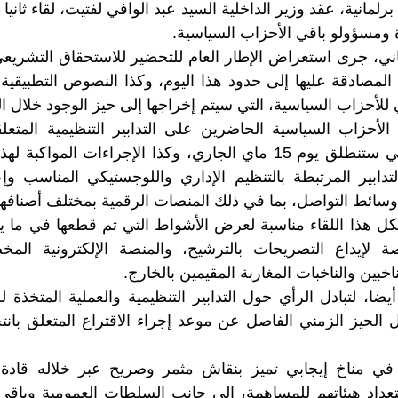
رلمانية، عقد وزير الداخلية السيد عبد الوافي لفتيت، لقاء ثانيا
 ومسؤولو باقي الأحزاب السياسية.
لثاني، جرى استعراض الإطار العام للتحضير للاستحقاق التشري
 المصادقة عليها إلى حدود هذا اليوم، وكذا النصوص التطبيقية
أحزاب السياسية، التي سيتم إخراجها إلى حيز الوجود خلال الف
الأحزاب السياسية الحاضرين على التدابير التنظيمية المتعلق
الانتخابية العامة، التي ستنطلق يوم 15 ماي الجاري، وكذا الإجراءات ا
التدابير المرتبطة بالتنظيم الإداري واللوجستيكي المناسب وإ
ائط التواصل، بما في ذلك المنصات الرقمية بمختلف أصنافها
 هذا اللقاء مناسبة لعرض الأشواط التي تم قطعها في ما يتع
صة لإيداع التصريحات بالترشيح، والمنصة الإلكترونية المخ
خبين والناخبات المغاربة المقيمين بالخارج.
ا، لتبادل الرأي حول التدابير التنظيمية والعملية المتخذة ل
ل الحيز الزمني الفاصل عن موعد إجراء الاقتراع المتعلق با
 في مناخ إيجابي تميز بنقاش مثمر وصريح عبر خلاله قادة 
اد هيئاتهم للمساهمة، إلى جانب السلطات العمومية وباقي ا