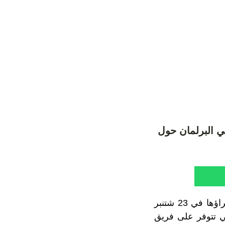
ي البرلمان حول
في إطار التحضير للانتخابات التشريعية لانتخاب أعضاء مجلس النواب، المقرر إجراؤها في 23 شتنبر
لتي تتوفر على فريق