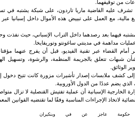
عات من توقيفهما.
ي تشرف عليه القاضية ماريا تاردون، على شبكة يشتبه في تس
غ مالية، مع العمل على تبييض هذه الأموال داخل إسبانيا عبر
تبه فيهما بعد رصدهما داخل التراب الإسباني، حيث نفذت وح
 عمليات مداهمة في مدينتي ساغونتو وتوريفايخا.
مر أمام القضاء عبر تقنية الفيديو، قبل أن يفرج عنهما مؤقت
شأن شبهات تتعلق بالجريمة المنظمة، والرشوة، وتسهيل اله
ر الوثائق.
إلى كشف ملابسات إصدار تأشيرات مزورة كانت تتيح دخول إسبا
الذي يضم عددًا من الدول الأوروبية.
ة الخارجية الإسبانية أن عملية تفتيش القنصلية لا تزال متواص
ائية لاتخاذ الإجراءات المناسبة وفقًا لما تقتضيه القوانين المعم
حكومة
عاجز
عن
في
وبنكيران