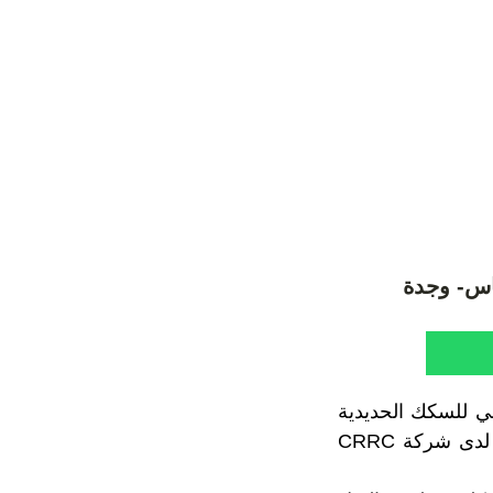
اس- وجدة
ي للسكك الحديدية
عن شحن أولى القاطرات الجديدة من طرازي “DO-701” و“DO-702”، المصنعة لدى شركة CRRC