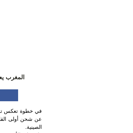
المغرب يع
في خطوة تعكس تحول
الصينية.