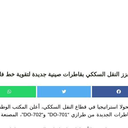
زز النقل السككي بقاطرات صينية جديدة لتقوية خط ف
ا استراتيجيا في قطاع النقل السككي، أعلن المكتب الوطن