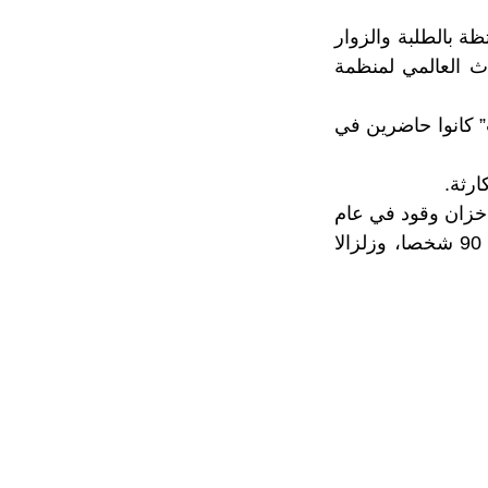
ة بالطلبة والزوار
اث العالمي لمنظمة
” كانوا حاضرين في
ارثة.
 خزان وقود في عام
2024 أودى بحياة 24 شخصا، وانفجار خزان وقود آخر في عام 2021 أودى بحياة 90 شخصا، وزلزالا