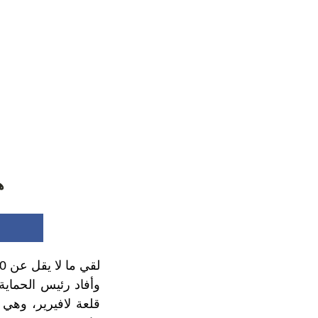
هايتي
لقي ما لا يقل عن 30 شخصا مصرعهم، أمس السبت، في حادث تدافع وقع بشمال هايتي.
وأفاد رئيس الحماية
قلعة لافيرير، وهي