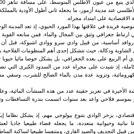
لسي عند مدينة أزمور، ما يجعله ثاني أطول الأودية بالمملكة 
ة الاقتصادية على امتداد مجراه.
ة فريدة في علاقتها بهذا المورد الحيوي، إذ تعد المدينة الوح
في ارتباط جغرافي وثيق بين المجال والماء. فمن منابعه القوية
روافد أساسية، من قبيل وادي سرو ووادي اشبوكة، قبل أن
لشاوية ودكالة، حيث تتشكل إحدى أهم المنظومات الفلاحية با
دي أم الربيع على بعده الجغرافي، بل يشكل حوضا مائيا حيويا 
تكاملة، إذ شيدت على مجراه عدد من السدود الكبرى التي تضط
لكهرومائية، وتزويد عدة مدن بالماء الصالح للشرب، وسقي
ة الأخيرة في تعزيز حقينة عدد من هذه المنشآت المائية، وع
ر بموسم فلاحي واعد بعد سنوات اتسمت بندرة التساقطات وتوا
قتصادي، يزخر الوادي بتنوع بيولوجي مهم، إذ يشكل نظاما إيك
 نباتية وحيوانية متعددة، ما يجعله فضاء طبيعيا جاذبا لعشا
من قبيل التجديف والصيد القاري، ومتنفسا طبيعيا لساكنة المناط