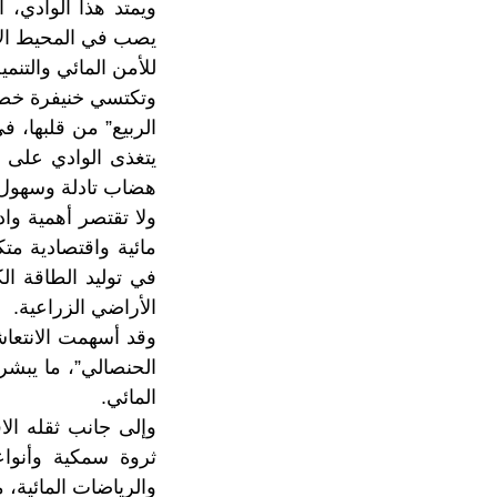
يصب في المحيط الأط
للأمن المائي والتنمي
وتكتسي خنيفرة خصوصي
الربيع” من قلبها، 
يتغذى الوادي على 
هضاب تادلة وسهول ا
ولا تقتصر أهمية وا
مائية واقتصادية م
في توليد الطاقة ا
الأراضي الزراعية.
وقد أسهمت الانتعاش
الحنصالي”، ما يبش
المائي.
وإلى جانب ثقله الا
ثروة سمكية وأنواعا
والرياضات المائية، 