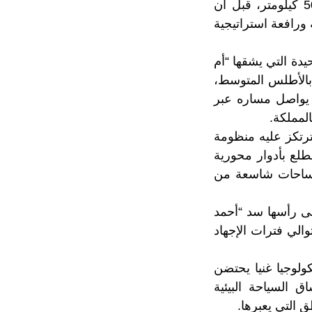
ويمتد هذا الوادي، الذي ينبع من عيون الأطلس المتوسط، على مسافة تناهز 500 كيلومتر، قبل أن
ورافعة استراتيجية
يدة التي يشقها “أم
 بالأطلس المتوسط،
 يواصل مساره عبر
لمملكة.
ترتكز عليه منظومة
لع بأدوار محورية
 مساحات شاسعة من
لى رأسها سد “أحمد
لي فترات الإجهاد
ولوجيا غنيا يحتضن
ق السياحة البيئية
ق التي يعبرها.