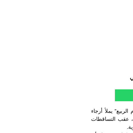
ي
لربيع” يملأ أرجاء
عي، عقب التساقطات
ة.