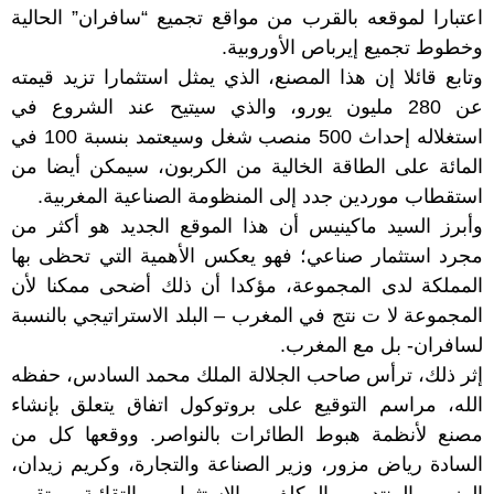
اعتبارا لموقعه بالقرب من مواقع تجميع “سافران” الحالية
وخطوط تجميع إيرباص الأوروبية.
وتابع قائلا إن هذا المصنع، الذي يمثل استثمارا تزيد قيمته
عن 280 مليون يورو، والذي سيتيح عند الشروع في
استغلاله إحداث 500 منصب شغل وسيعتمد بنسبة 100 في
المائة على الطاقة الخالية من الكربون، سيمكن أيضا من
استقطاب موردين جدد إلى المنظومة الصناعية المغربية.
وأبرز السيد ماكينيس أن هذا الموقع الجديد هو أكثر من
مجرد استثمار صناعي؛ فهو يعكس الأهمية التي تحظى بها
المملكة لدى المجموعة، مؤكدا أن ذلك أضحى ممكنا لأن
المجموعة لا ت نتج في المغرب – البلد الاستراتيجي بالنسبة
لسافران- بل مع المغرب.
إثر ذلك، ترأس صاحب الجلالة الملك محمد السادس، حفظه
الله، مراسم التوقيع على بروتوكول اتفاق يتعلق بإنشاء
مصنع لأنظمة هبوط الطائرات بالنواصر. ووقعها كل من
السادة رياض مزور، وزير الصناعة والتجارة، وكريم زيدان،