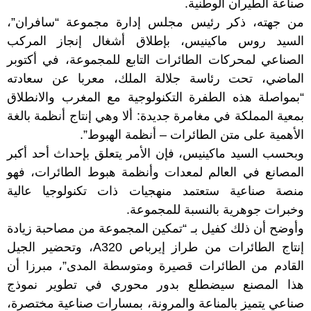
صناعة الطيران الوطنية.
من جهته، ذكر رئيس مجلس إدارة مجموعة “سافران”،
السيد روس ماكينيس، بإطلاق أشغال إنجاز المركب
الصناعي لمحركات الطائرات التابع للمجموعة، في أكتوبر
الماضي، تحت رئاسة جلالة الملك، معربا عن سعادته
“بمواصلة هذه الطفرة التكنولوجية مع المغرب والانطلاق
بمعية المملكة في مغامرة جديدة: ألا وهي إنتاج أنظمة بالغة
الأهمية على متن الطائرات – أنظمة الهبوط”.
وبحسب السيد ماكينيس، فإن الأمر يتعلق بإحداث أحد أكبر
المصانع في العالم لمعدات وأنظمة هبوط الطائرات، فهو
منصة صناعية ستعتمد منهجيات ذات تكنولوجيا عالية
وخبرات جوهرية بالنسبة للمجموعة.
وأوضح أن ذلك كفيل بـ “تمكين المجموعة من مصاحبة زيادة
إنتاج الطائرات من طراز إيرباص A320، وتحضير الجيل
القادم من الطائرات قصيرة ومتوسطة المدى”، مبرزا أن
هذا المصنع سيضطلع بدور محوري في تطوير نموذج
صناعي يتميز بالمناعة والمرونة، بمسارات صناعية مختصرة،