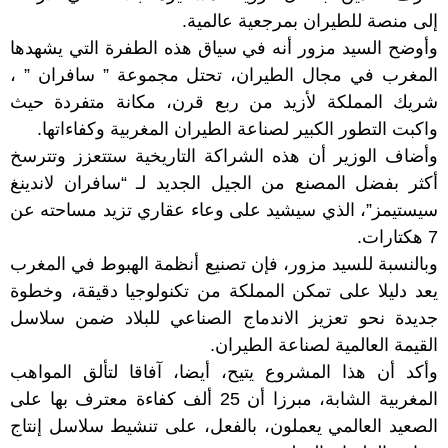
إلى منصة للطيران بمرجعية عالمية.
وأوضح السيد مزور أنه في سياق هذه الطفرة التي يشهدها
المغرب في مجال الطيران، تحتل مجموعة ” سافران ” ،
شريك المملكة لأزيد من ربع قرن، مكانة متفردة حيث
واكبت التطور الكبير لصناعة الطيران المغربية وكفاءاتها.
وأضاف الوزير أن هذه الشراكة التاريخية ستتعزز وتترسخ
أكثر بفضل المصنع من الجيل الجديد لـ “سافران لاندينغ
سيستيمز”، الذي سيشيد على وعاء عقاري تزيد مساحته عن
7 هكتارات.
وبالنسبة للسيد مزور، فإن تصنيع أنظمة الهبوط في المغرب
يعد دليلا على تمكن المملكة من تكنولوجيا دقيقة، وخطوة
جديدة نحو تعزيز الاندماج الصناعي للبلاد ضمن سلاسل
القيمة العالمية لصناعة الطيران.
وأكد أن هذا المشروع يتيح، أيضا، آفاقا لتألق المواهب
المغربية الشابة، مبرزا أن 25 ألف كفاءة معترف بها على
الصعيد العالمي يعملون، بالفعل، على تنشيط سلاسل إنتاج