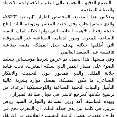
: التصنيع الدقيق، التجميع عالي التقنية، الاختبارات، الاعتماد
والصيانة المتقدمة.
ويعكس هذا المصنع، المخصص لطراز “إيرباص A320″،
والذي سيتم إنجازه وفق أحدث المعايير وتزويده بآليات إنتاج
حديثة وفعالة، الأهمية الخاصة التي يوليها جلالة الملك للتنمية
الصناعية للمغرب ويبرز الدينامية الصناعية، غير المسبوقة،
التي أطلقها جلالته بهدف جعل المملكة منصة صناعية
تنافسية على الصعيد العالمي.
وفي مستهل هذا الحفل، تم عرض شريط مؤسساتي يسلط
الضوء على مسار التميز الذي سلكه المغرب، تحت قيادة
جلالة الملك، والذي يتمحور حول التحديث والابتكار
الصناعي، ما مكن المملكة، بفضل موارد بشرية عالية
التأهيل والبنيات التحتية الصناعية واللوجستيكية الرائدة، من
ترسيخ مكانتها كمرجع عالمي في مجال صناعة الطيران.
وبهذه المناسبة، أكد وزير الصناعة والتجارة، السيد رياض
مزور، في كلمة بين يدي جلالة الملك، أن المغرب نجح في
ظرف عقدين، بفضل الرؤية المستنيرة لجلالته، في الارتقاء