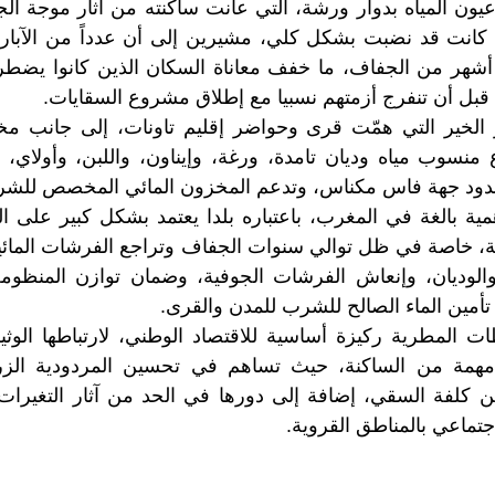
يون المياه بدوار ورشة، التي عانت ساكنته من آثار موجة ال
ن كانت قد نضبت بشكل كلي، مشيرين إلى أن عدداً من الآبار 
 أشهر من الجفاف، ما خفف معاناة السكان الذين كانوا يض
، قبل أن تنفرج أزمتهم نسبيا مع إطلاق مشروع السقايات.
لخير التي همّت قرى وحواضر إقليم تاونات، إلى جانب مخ
 منسوب مياه وديان تامدة، ورغة، وإيناون، واللبن، وأولاي،
سدود جهة فاس مكناس، وتدعم المخزون المائي المخصص للش
ية بالغة في المغرب، باعتباره بلدا يعتمد بشكل كبير على 
ئية، خاصة في ظل توالي سنوات الجفاف وتراجع الفرشات المائي
الوديان، وإنعاش الفرشات الجوفية، وضمان توازن المنظومة ا
أمين الماء الصالح للشرب للمدن والقرى.
 المطرية ركيزة أساسية للاقتصاد الوطني، لارتباطها الوثي
همة من الساكنة، حيث تساهم في تحسين المردودية الزرا
من كلفة السقي، إضافة إلى دورها في الحد من آثار التغيرات 
اجتماعي بالمناطق القروية.