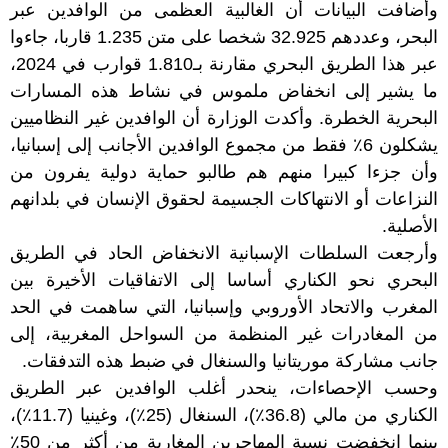
وأضافت البيانات أن الغالبية العظمى من الوافدين عبر
البحر، وعددهم 32.925 شخصا على متن 1.235 قاربا، جاءوا
عبر هذا الطريق البحري مقارنة بـ1.810 قوارب في 2024،
ما يشير إلى انخفاض ملموس في نشاط هذه المسارات
البحرية الخطرة. وأكدت الوزارة أن الوافدين غير النظاميين
يشكلون 6٪ فقط من مجموع الوافدين الأجانب إلى إسبانيا،
وأن جزءا كبيرا منهم هم طالبو حماية دولية يفرون من
النزاعات أو الانتهاكات الجسيمة لحقوق الإنسان في بلدانهم
الأصلية.
وأرجعت السلطات الإسبانية الانخفاض الحاد في الطريق
البحري نحو الكناري أساسا إلى الاتفاقيات الأخيرة بين
المغرب والاتحاد الأوروبي وإسبانيا، التي ساهمت في الحد
من المغادرات غير المنظمة من السواحل المغربية، إلى
جانب مشاركة موريتانيا والسنغال في ضبط هذه التدفقات.
وحسب الإحصاءات، ينحدر أغلب الوافدين عبر الطريق
الكناري من مالي (36.8٪)، السنغال (25٪)، وغينيا (11.7٪)،
بينما انخفضت نسبة المهاجرين المغاربة من أكثر من 50٪