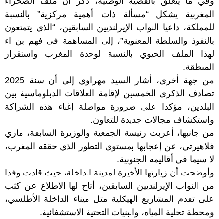
وفي ما يتعلق بالقضية الوطنية، ذكر أن ملف الصحراء
المغربية يشكل “مسألة ذات أهمية مركزية” بالنسبة
للمملكة، داعيا النواب الإيرلنديين السابقين، “الذي يتمتعون
بالنفوذ والسلطة المعنوية”، إلى المساهمة في فهم بن اء
لهذا الملف الحيوي بالنسبة لوحدة المغرب واستقرار
المنطقة.
من جهة أخرى، أشار السيد مهراوي إلى أن سنة 2025
تصادف الذكرى الخمسين لإقامة العلاقات الدبلوماسية بين
البلدين، مؤكدا على ضرورة مواصلة إغناء هذه الشراكة
واستكشاف مجالات جديدة للتعاون.
من جانبها، أعربت رئيسة الجمعية والوزيرة السابقة، ماري
فلاهيرتي، عن إعجابها بمستوى التطور الذي حققه المغرب،
لا سيما في أقاليمه الجنوبية.
وأوضحت أن زيارتها الأخيرة لمدينة الداخلة، حيث قادت وفدا
من النواب الإيرلنديين السابقين، أتاح لها الاطلاع عن كثب
على تقدم المشاريع الهيكلية مثل ميناء الداخلة الأطلسي،
ومحطة تحلية المياه، والبنيات التحتية الاستشفائية.