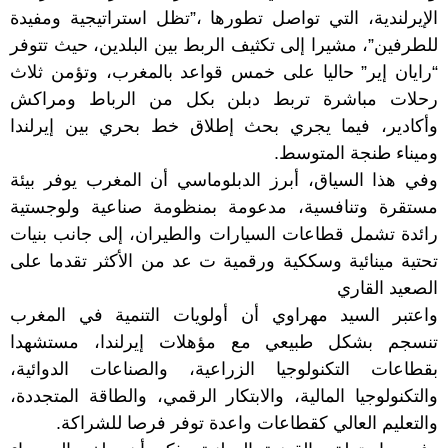
الإيرلندية، التي تواصل تطورها ،”تظل استراتيجية ومفيدة
للطرفين”، مشيرا إلى تكثيف الربط بين البلدين، حيث تتوفر
“رايان إير” حاليا على خمس قواعد بالمغرب، وتؤمن ثلاث
رحلات مباشرة تربط دبلن بكل من الرباط ومراكش
وأكادير، فيما يجري بحث إطلاق خط بحري بين إيرلندا
وميناء طنجة المتوسط.
وفي هذا السياق، أبرز الدبلوماسي أن المغرب يوفر بيئة
مستقرة وتنافسية، مدعومة بمنظومة صناعية ولوجستية
رائدة تشمل قطاعات السيارات والطيران، إلى جانب بنيات
تحتية مينائية وسككية ورقمية ت عد من الأكثر تقدما على
الصعيد القاري
واعتبر السيد مهراوي أن أولويات التنمية في المغرب
تنسجم بشكل طبيعي مع مؤهلات إيرلندا، مستشهدا
بقطاعات التكنولوجيا الزراعية، والصناعات الدوائية،
والتكنولوجيا المالية، والابتكار الرقمي، والطاقة المتجددة،
والتعليم العالي كقطاعات واعدة توفر فرصا للشراكة.