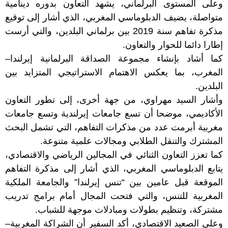
وعلى المستوى البرلماني، يشهد التعاون بدوره دينامية
متواصلة، يضيف الدبلوماسي المغربي، الذي أشار إلى توقيع
مذكرة تفاهم سنة 2019 بين برلماني البلدين، والتي أرست
إطارا دائما للحوار والتعاون.
كما أشاد بإنشاء مجموعة الصداقة البرلمانية إيرلندا–
المغرب، بما يعكس الاهتمام الاستراتيجي المتزايد بين
البلدين.
وأشار السيد مهراوي، من جهة أخرى، إلى تطور التعاون
الأكاديمي، موضحا أن تسع جامعات إيرلندية وتسع جامعات
مغربية أبرمت عدد من مذكرات التفاهم، التي تشمل البحث
المشترك والتنقل الطلابي ومجالات علمية متنوعة.
كما تعزز التعاون الثنائي في المجالين الرياضي والاقتصادي،
يتابع الدبلوماسي المغربي، الذي أشار إلى مذكرة التفاهم
الموقعة قبل عامين بين “تنس إيرلندا” والجامعة الملكية
المغربية للتنس، والتي فتحت المجال أمام برامج تدريب
مشتركة، وتنظيم بطولات ومبادلات موجهة للشباب.
وعلى الصعيد الاقتصادي، أكد السفير أن الشراكة المغربية–