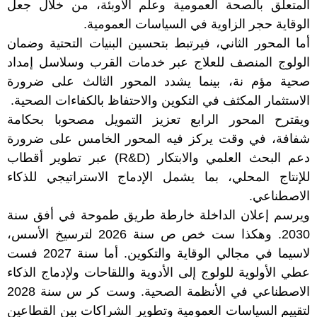
المتعلق بالصحة العمومية وعلم الأوبئة، من خلال جعل
الوقاية حجر الزاوية في السياسات العمومية.
أما المحور الثاني، فيرتبط بتحسين البنيات التحتية وضمان
الولوج المنصف للعلاج عبر خدمات القرب وسلاسل إمداد
صحية مؤم نة، بينما يشدد المحور الثالث على ضرورة
الاستثمار المكثف في التكوين والاحتفاظ بالكفاءات الصحية.
ويقترح المحور الرابع تعزيز التمويل مصحوبا بحكامة
شفافة، في وقت يركز فيه المحور الخامس على ضرورة
دعم البحث العلمي والابتكار (R&D) عبر تطوير أقطاب
للإنتاج المحلي، بما يشمل الإدماج الاستراتيجي للذكاء
الاصطناعي.
ويرسم إعلان الداخلة خارطة طريق طموحة في أفق سنة
2030. وهكذا ست خص ص سنة 2026 لترسيخ الأسس،
لاسيما في مجالي الوقاية والتكوين. أما سنة 2027 فست
عطي الأولوية للولوج إلى الأدوية واللقاحات ولإدماج الذكاء
الاصطناعي في الأنظمة الصحية. وست كر س سنة 2028
لتقييم السياسات العمومية وتطوير الشراكات بين القطاعين