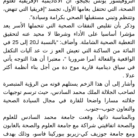
البروفيسور يونس بجيجو، أن الأكاديمية الإفريقية لعلوم
الصحة، التي تحتفل بعامها الأول، تجسد “إفريقيا التي تنهض،
وتتنظم وتبني مستقبلها الصحي بكرامة وسيادة”.
وذكر بأن تقليص النفقات الصحية التي تتحملها الأسر يعد
مؤشرا أساسيا على الأداء وشرطا لا محيد عنه لتحقيق
التغطية الصحية الشاملة. وأضاف: “بالنسبة لـ20 إلى 25 في
المائة من الساكنة التي تعيش العو ز ت عد آليات التكفل
الواقعية والفعالة أمرا ضروريا “، معتبرا أن هذا التوجه يأتي
في سياق دينامية قارية موح دة من أجل بناء أنظمة أكثر
عدلا .
وأشار إلى أن هذا الزخم يستلهم قوته من الرؤية المتبصرة
لصاحب الجلالة الملك محمد السادس، حيث ترسم توجيهات
جلالته مسارا واضحا للقارة في مجال السيادة الصحية
والتعاون جنوب–جنوب.
وبالمناسبة ذاتها، وقعت جامعة محمد السادس للعلوم
والصحة اتفاقيتي شراكة مع جامعة العلوم والصحة بالغابون
ومع جامعة جوزيف كي-زيربو ببوركينا فاسو، وذلك بهدف