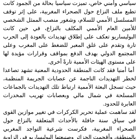
سياسي وأمني خاص، تميزت سياسيا بحالة من الجمود كانت
تطبع ملف النزاع حول الصحراء المغربية، على إثر توقف
المسلسل الأممي للسلام، وشغور منصب الممثل الشخصي
للأمين العام الأممي المكلف بالنزاع، في حين كانت
البوليساريو تعكف على إطلاق تهديدات بالعودة إلى الحرب
تارة وتقدم على غلق المعبر للضغط على المغرب وعلى
المجتمع الدولي بهدف الدفع بمواقف وقرارات مؤيدة لها
على مستوى الهيئات الأممية تارةً أخرى.
أما أمنيا فقد كانت المنطقة الحدودية المعنية تشهد تصاعدا
لخطر التهديدات الناجمة عن عصابات الجريمة المنظمة،
حيث تسجل البعثة الأممية ارتباط تلك التهديدات بالجماعات
المسلحة في شمال مالي وبعصابات تهريب المخدرات
العابرة للحدود.
لقد ساهمت عملية تحرير الكركرات في تغيير موازين القوى
في سياق سنة حافلة بالأحداث المتعلقة بالنزاع حول
الصحراء المغربية، فكرست شرعية التواجد المغربي
بالمنطقة، وأقحمت الجزائر وصنيعتها البوليساريو في الزاوية