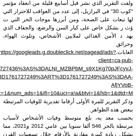
ولفت التقرير الذي نشر قبل أسابيع قليلة من انعقاد مؤتمر
“كوب 30” في البرازيل، إلى عدد من العواقب للاحترار التي
لها تبعات على الصحة، ومن أبرزها موجات الحر التي ت
ؤث ر بشكل خاص على كبار السن والرضع، والجفاف الذي
يهد د الأمن الغذائي لملايين الأشخاص، وتلوث الهواء،
وحرائق
الغابات.
https://googleads.g.doubleclick.net/pagead/ads?
client=ca-pub-
761727436%3AS%3DALNI_MZBPbM_s9X1Kg70pJFcyvJ-
T%3D1761727249%3ART%3D1761727249%3AS%3DAA-
AfjYVoB-
num_ads=1&ifi=10&uci=a!a&btvi=1&fsb=1&dtd=M
وذكر التقرير للمرة الأولى أرقاما تقديرية للوفيات المرتبطة
ببعض هذه الظواهر.
بحسب معد يه، بلغ متوسط وفيات الأشخاص لأسباب
مرتبطة بالحر 546 ألفا سنويا بين عامي 2012 و2021، مما
يشكل زيادة كبيرة مقارنة بالأرقام خلال تسعينات القرن